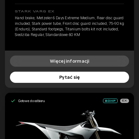
STARK VARG EX
Hand brake, Metzeler 6 Days Extreme Medium, Rear disc guard
included, Stark power tube, Front disc guard included, 75-90 kg
(Enduro), Standard footpegs, Titanium bolts kit not included,
Siedziba Regular, Standardowe 60 KM
Więcej informacji
Pytać się
Gotowe do odbioru
EX