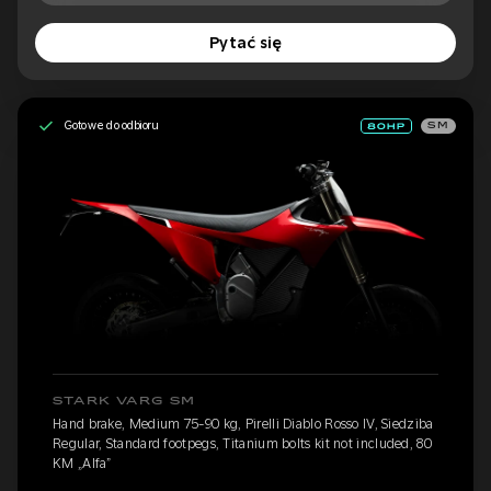
Pytać się
Gotowe do odbioru
SM
STARK VARG SM
Hand brake, Medium 75-90 kg, Pirelli Diablo Rosso IV, Siedziba
Regular, Standard footpegs, Titanium bolts kit not included, 80
KM „Alfa”