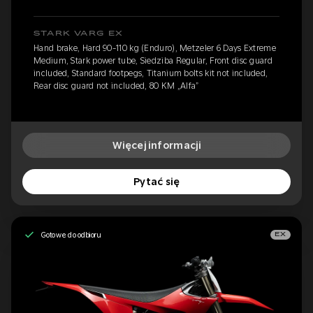
STARK VARG EX
Hand brake, Hard 90-110 kg (Enduro), Metzeler 6 Days Extreme
Medium, Stark power tube, Siedziba Regular, Front disc guard
included, Standard footpegs, Titanium bolts kit not included,
Rear disc guard not included, 80 KM „Alfa”
Więcej informacji
Pytać się
Gotowe do odbioru
EX