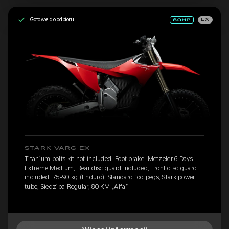
Gotowe do odbioru
EX
STARK VARG EX
Titanium bolts kit not included, Foot brake, Metzeler 6 Days
Extreme Medium, Rear disc guard included, Front disc guard
included, 75-90 kg (Enduro), Standard footpegs, Stark power
tube, Siedziba Regular, 80 KM „Alfa”