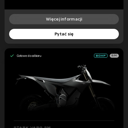
Więcej informacji
Pytać się
Gotowe do odbioru
SM
STARK VARG SM