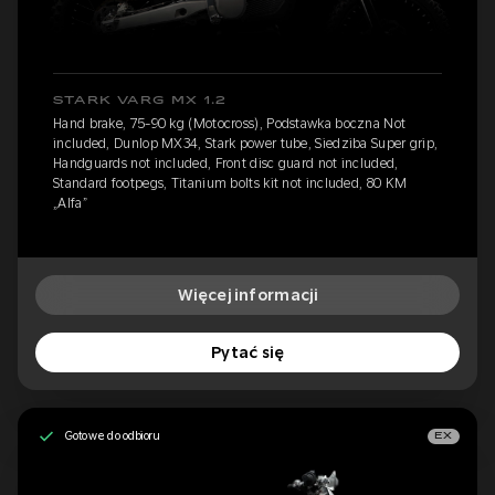
STARK VARG MX 1.2
Hand brake, 75-90 kg (Motocross), Podstawka boczna Not
included, Dunlop MX34, Stark power tube, Siedziba Super grip,
Handguards not included, Front disc guard not included,
Standard footpegs, Titanium bolts kit not included, 80 KM
„Alfa”
Więcej informacji
Pytać się
Gotowe do odbioru
EX