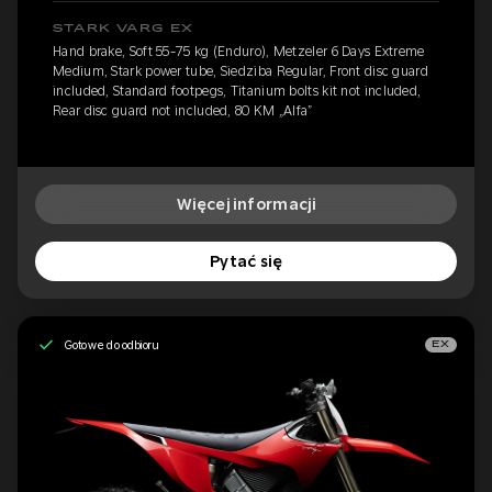
STARK VARG EX
Hand brake, Soft 55-75 kg (Enduro), Metzeler 6 Days Extreme
Medium, Stark power tube, Siedziba Regular, Front disc guard
included, Standard footpegs, Titanium bolts kit not included,
Rear disc guard not included, 80 KM „Alfa”
Więcej informacji
Pytać się
Gotowe do odbioru
EX