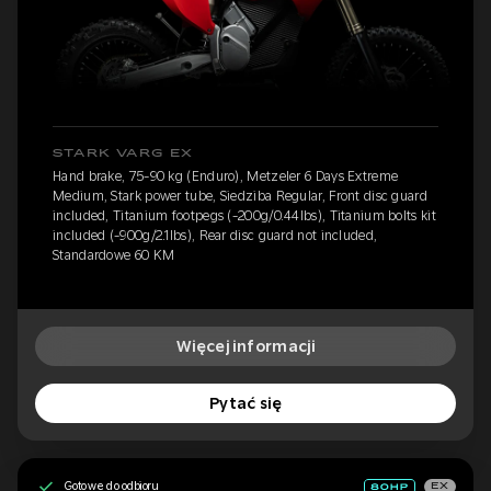
STARK VARG EX
Hand brake, 75-90 kg (Enduro), Metzeler 6 Days Extreme
Medium, Stark power tube, Siedziba Regular, Front disc guard
included, Titanium footpegs (-200g/0.44lbs), Titanium bolts kit
included (-900g/2.1lbs), Rear disc guard not included,
Standardowe 60 KM
Więcej informacji
Pytać się
Gotowe do odbioru
EX