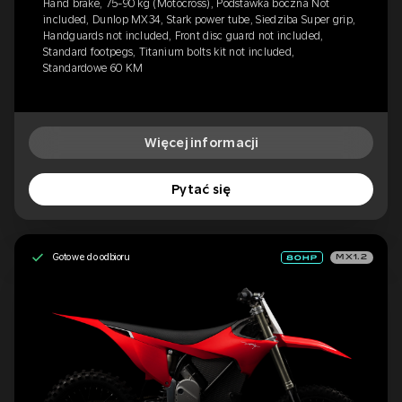
Hand brake, 75-90 kg (Motocross), Podstawka boczna Not
included, Dunlop MX34, Stark power tube, Siedziba Super grip,
Handguards not included, Front disc guard not included,
Standard footpegs, Titanium bolts kit not included,
Standardowe 60 KM
Więcej informacji
Pytać się
Gotowe do odbioru
MX1.2