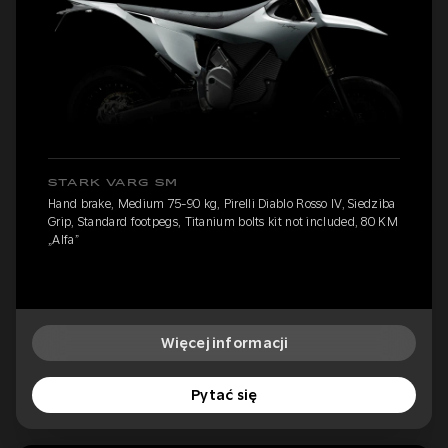
STARK VARG SM
Hand brake, Medium 75-90 kg, Pirelli Diablo Rosso IV, Siedziba
Grip, Standard footpegs, Titanium bolts kit not included, 80 KM
„Alfa”
Więcej informacji
Pytać się