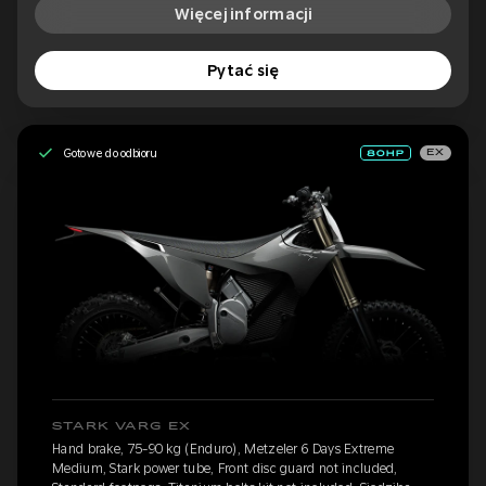
Więcej informacji
Pytać się
Gotowe do odbioru
EX
STARK VARG EX
Hand brake, 75-90 kg (Enduro), Metzeler 6 Days Extreme
Medium, Stark power tube, Front disc guard not included,