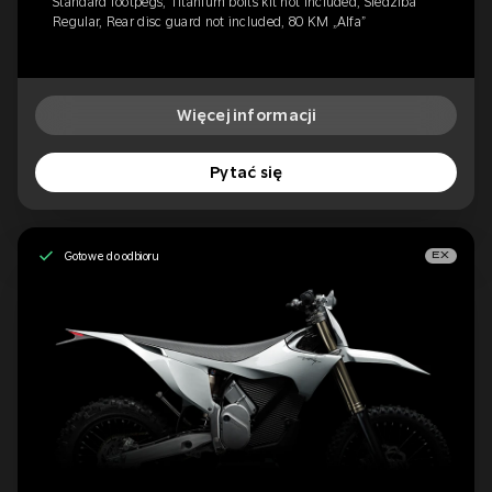
Standard footpegs, Titanium bolts kit not included, Siedziba
Regular, Rear disc guard not included, 80 KM „Alfa”
Więcej informacji
Pytać się
Gotowe do odbioru
EX