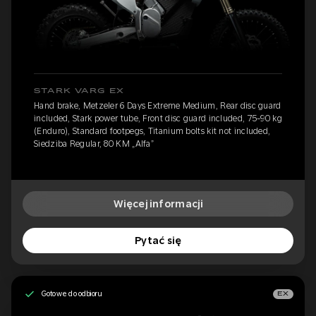
STARK VARG EX
Hand brake, Metzeler 6 Days Extreme Medium, Rear disc guard
included, Stark power tube, Front disc guard included, 75-90 kg
(Enduro), Standard footpegs, Titanium bolts kit not included,
Siedziba Regular, 80 KM „Alfa”
Więcej informacji
Pytać się
Gotowe do odbioru
EX