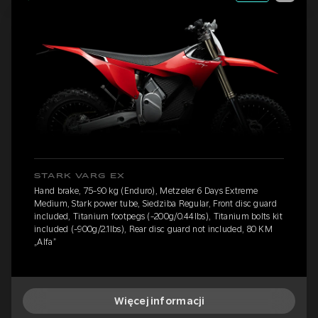
STARK VARG EX
Hand brake, 75-90 kg (Enduro), Metzeler 6 Days Extreme
Medium, Stark power tube, Siedziba Regular, Front disc guard
included, Titanium footpegs (-200g/0.44lbs), Titanium bolts kit
included (-900g/2.1lbs), Rear disc guard not included, 80 KM
„Alfa”
Więcej informacji