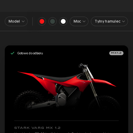
Model
Moc
Tylny hamulec
Gotowe do odbioru
MX1.2
STARK VARG MX 1.2