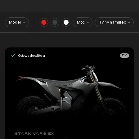
Model
Moc
Tylny hamulec
Gotowe do odbioru
EX
STARK VARG EX