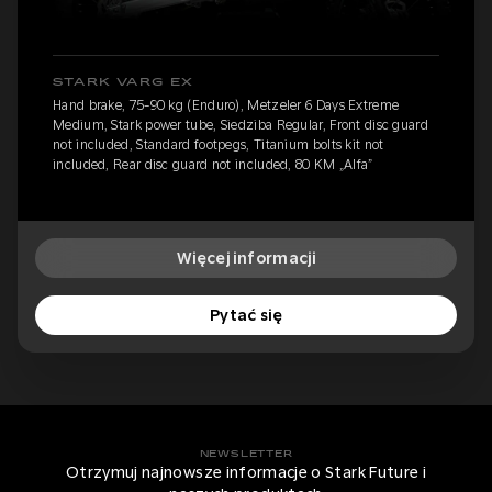
STARK VARG EX
Hand brake, 75-90 kg (Enduro), Metzeler 6 Days Extreme
Medium, Stark power tube, Siedziba Regular, Front disc guard
not included, Standard footpegs, Titanium bolts kit not
included, Rear disc guard not included, 80 KM „Alfa”
Więcej informacji
Pytać się
NEWSLETTER
Otrzymuj najnowsze informacje o Stark Future i