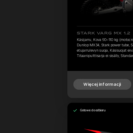
STARK VARG MX 1.2
Käsijarru, Kova 90–110 kg (motocr
Dunlop MX34, Stark power tube, Sie
etujarrulevyn suoja, Käsisuojat eivä
Titaanipulttisarja ei sisälly, Sta
Więcej informacji
Gotowe do odbioru