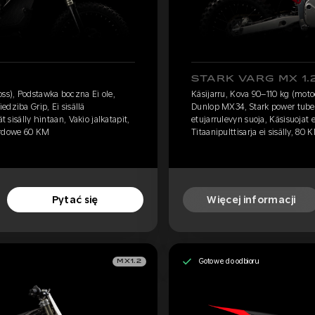
STARK VARG MX 1.
oss), Podstawka boczna Ei ole,
Käsijarru, Kova 90–110 kg (moto
dziba Grip, Ei sisällä
Dunlop MX34, Stark power tube, 
t sisälly hintaan, Vakio jalkatapit,
etujarrulevyn suoja, Käsisuojat e
ndardowe 60 KM
Titaanipulttisarja ei sisälly, 80 
Pytać się
Więcej informacji
Gotowe do odbioru
MX1.2