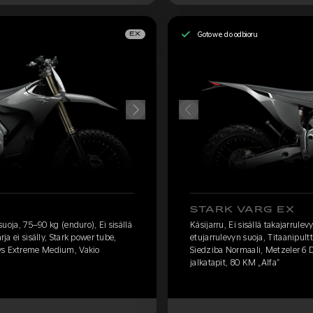
Gotowe do odbioru
EX
STARK VARG EX
 suoja, 75–90 kg (enduro), Ei sisällä
Käsijarru, Ei sisällä takajarrule
rja ei sisälly, Stark power tube,
etujarrulevyn suoja, Titaanipultti
ays Extreme Medium, Vakio
Siedziba Normaali, Metzeler 6
jalkatapit, 80 KM „Alfa”