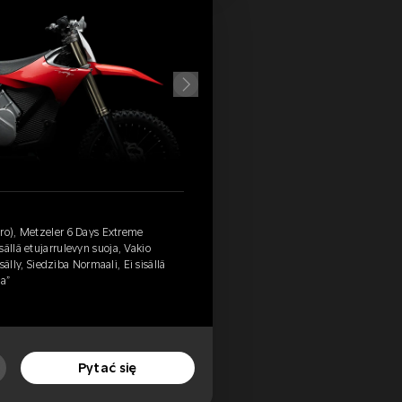
uro), Metzeler 6 Days Extreme
ällä etujarrulevyn suoja, Vakio
isälly, Siedziba Normaali, Ei sisällä
fa”
Pytać się