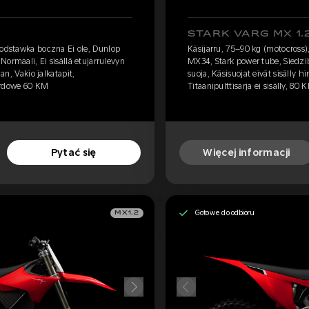
STARK VARG MX 1.
Podstawka boczna Ei ole, Dunlop
Käsijarru, 75–90 kg (motocross)
ormaali, Ei sisällä etujarrulevyn
MX34, Stark power tube, Siedzib
aan, Vakio jalkatapit,
suoja, Käsisuojat eivät sisälly hi
ndardowe 60 KM
Titaanipulttisarja ei sisälly, 80 
Pytać się
Więcej informacji
Gotowe do odbioru
MX1.2