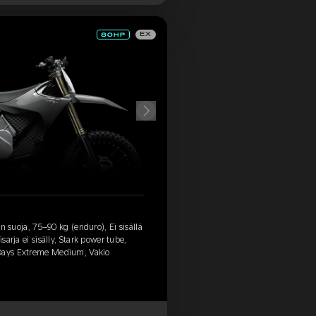
EX
vyn suoja, 75–90 kg (enduro), Ei sisällä
sarja ei sisälly, Stark power tube,
 Days Extreme Medium, Vakio