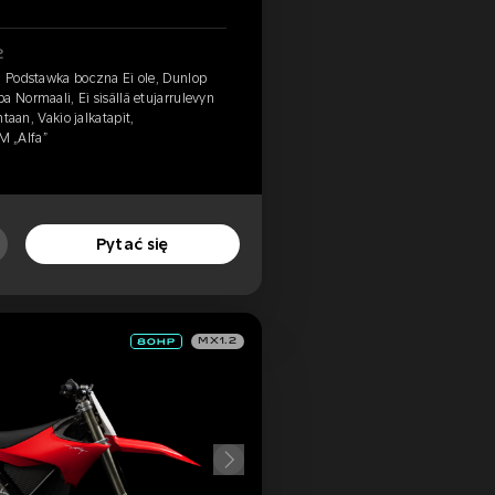
2
, Podstawka boczna Ei ole, Dunlop
a Normaali, Ei sisällä etujarrulevyn
ntaan, Vakio jalkatapit,
KM „Alfa”
Pytać się
MX1.2