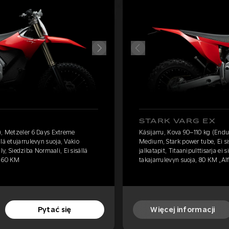
STARK VARG EX
), Metzeler 6 Days Extreme
Käsijarru, Kova 90–110 kg (End
lä etujarrulevyn suoja, Vakio
Medium, Stark power tube, Ei sis
älly, Siedziba Normaali, Ei sisällä
jalkatapit, Titaanipulttisarja ei s
e 60 KM
takajarrulevyn suoja, 80 KM „Al
Pytać się
Więcej informacji