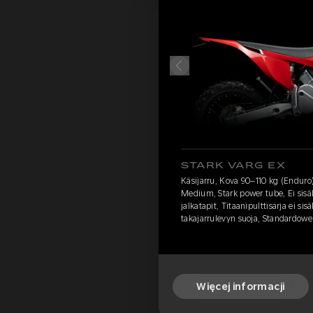
STARK VARG EX
Käsijarru, Kova 90–110 kg (Enduro
Medium, Stark power tube, Ei sisäl
jalkatapit, Titaanipulttisarja ei sis
takajarrulevyn suoja, Standardow
Więcej informacji