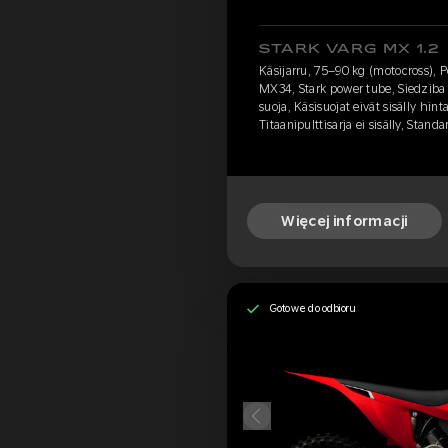
STARK VARG MX 1.2
Käsijarru, 75–90 kg (motocross), 
MX34, Stark power tube, Siedziba N
suoja, Käsisuojat eivät sisälly hint
Titaanipulttisarja ei sisälly, Sta
Więcej informacji
Gotowe do odbioru