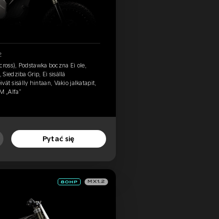
2
cross), Podstawka boczna Ei ole,
Siedziba Grip, Ei sisällä
ivät sisälly hintaan, Vakio jalkatapit,
KM „Alfa”
Pytać się
MX1.2