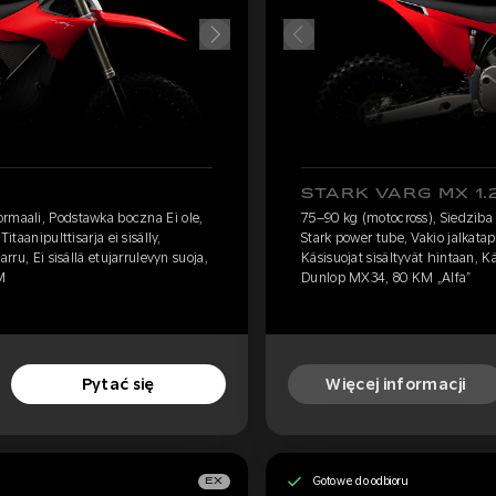
STARK VARG MX 1.
ormaali, Podstawka boczna Ei ole,
75–90 kg (motocross), Siedziba
itaanipulttisarja ei sisälly,
Stark power tube, Vakio jalkatapit
arru, Ei sisällä etujarrulevyn suoja,
Käsisuojat sisältyvät hintaan, Käs
M
Dunlop MX34, 80 KM „Alfa”
Pytać się
Więcej informacji
Gotowe do odbioru
EX