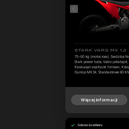
STARK VARG MX 1.2
75–90 kg (motocross), Siedziba N
Stark power tube, Vakio jalkatapit, T
Käsisuojat sisältyvät hintaan, Käsij
Dunlop MX34, Standardowe 60 K
Więcej informacji
Gotowe do odbioru