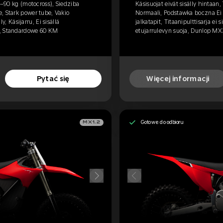
75–90 kg (motocross), Siedziba
Käsisuojat eivät sisälly hintaan
, Stark power tube, Vakio
Normaali, Podstawka boczna Ei o
ly, Käsijarru, Ei sisällä
jalkatapit, Titaanipulttisarja ei si
4, Standardowe 60 KM
etujarrulevyn suoja, Dunlop MX
Pytać się
Więcej informacji
Gotowe do odbioru
MX1.2