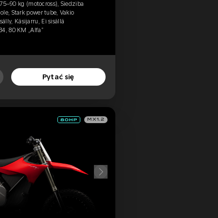
, 75–90 kg (motocross), Siedziba
le, Stark power tube, Vakio
sälly, Käsijarru, Ei sisällä
34, 80 KM „Alfa”
Pytać się
MX1.2