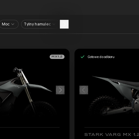
Moc
Tylny hamulec
Gotowe do odbioru
MX1.2
STARK VARG MX 1.