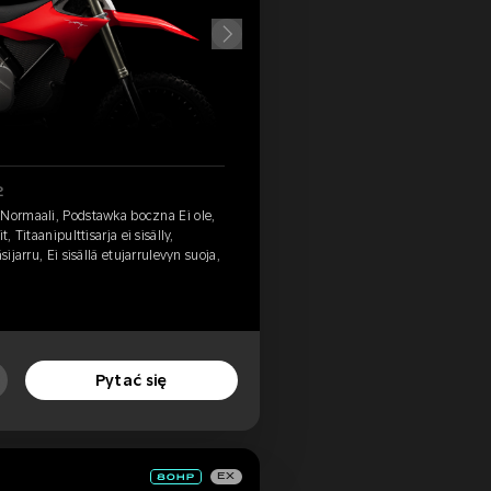
2
 Normaali, Podstawka boczna Ei ole,
, Titaanipulttisarja ei sisälly,
ijarru, Ei sisällä etujarrulevyn suoja,
Pytać się
EX