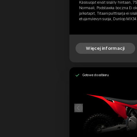
Käsisuojat eivät sisälly hintaan, 
Normaali, Podstawka boczna Ei ole
jalkatapit, Titaanipulttisarja ei sisäl
etujarrulevyn suoja, Dunlop MX3
Więcej informacji
Gotowe do odbioru