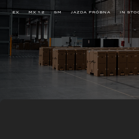
EX
MX 1.2
SM
JAZDA PRÓBNA
IN STO