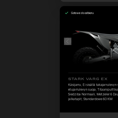
Gotowe do odbioru
STARK VARG EX
Käsijarru, Ei sisällä takajarrulevyn
etujarrulevyn suoja, Titaanipulttisa
Siedziba Normaali, Metzeler 6 D
jalkatapit, Standardowe 60 KM