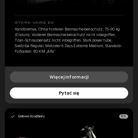
STARK VARG EX
Handbremse, Ohne hinteren Bremsscheibenschutz, 75-90 kg
(Enduro), Vorderer Bremsscheibenschutz nicht inbegriffen,
Titan-Schraubensatz nicht inbegriffen, Stark power tube,
Siedziba Regulär, Metzeler 6 Days Extreme Medium, Standard-
Fußrasten, 80 KM „Alfa”
Więcej informacji
Pytać się
Gotowe do odbioru
EX