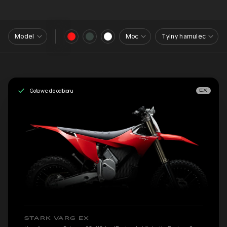
Model
Moc
Tylny hamulec
Gotowe do odbioru
EX
STARK VARG EX