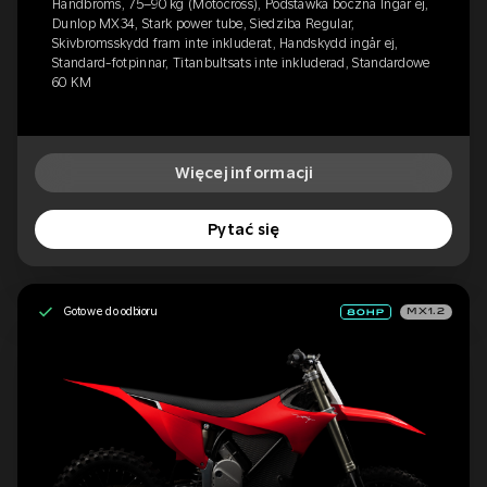
Handbroms, 75–90 kg (Motocross), Podstawka boczna Ingår ej,
Dunlop MX34, Stark power tube, Siedziba Regular,
Skivbromsskydd fram inte inkluderat, Handskydd ingår ej,
Standard-fotpinnar, Titanbultsats inte inkluderad, Standardowe
60 KM
Więcej informacji
Pytać się
Gotowe do odbioru
MX1.2