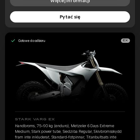
Więcej informacji
Pytać się
Gotowe do odbioru
EX
STARK VARG EX
Handbroms, 75–90 kg (enduro), Metzeler 6 Days Extreme
Medium, Stark power tube, Siedziba Regular, Skivbromsskydd
fram inte inkluderat, Standard-fotpinnar, Titanbultsats inte