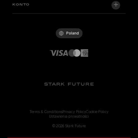
Factory Edition
Wsparcie centralne
KONTO
Zostań dealerem
Rowery w magazynie
Technical & Tutorials
Polityka Jakości
Log in / Sign up
Jazda próbna
FAQ
Kodeks postępowania
Poland
Części i akcesoria
Kontakt
Careers
Dealerzy Stark
Whistleblowing Channel
Terms & Conditions
Privacy Policy
Cookie Policy
Ustawienia prywatności
©
2026
Stark Future