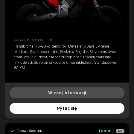
STARK VARG EX
Handbroms, 75–90 kg (enduro), Metzeler 6 Days Extreme
Medium, Stark power tube, Siedziba Regular, Skivbromsskydd
fram inte inkluderat, Standard-fotpinnar, Titanbultsats inte
inkluderad, Skivbromsskydd bak inte inkluderat, Standardowe
60 KM
Więcej informacji
Pytać się
Gotowe do odbioru
EX