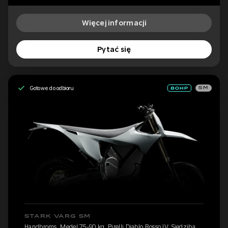
Więcej informacji
Pytać się
Gotowe do odbioru
SM
STARK VARG SM
Handbroms, Medel 75-90 kg, Pirelli Diablo Rosso IV, Siedziba