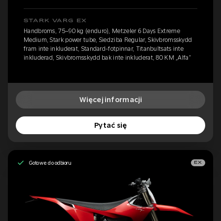
STARK VARG EX
Handbroms, 75–90 kg (enduro), Metzeler 6 Days Extreme
Medium, Stark power tube, Siedziba Regular, Skivbromsskydd
fram inte inkluderat, Standard-fotpinnar, Titanbultsats inte
inkluderad, Skivbromsskydd bak inte inkluderat, 80 KM „Alfa”
Więcej informacji
Pytać się
Gotowe do odbioru
EX