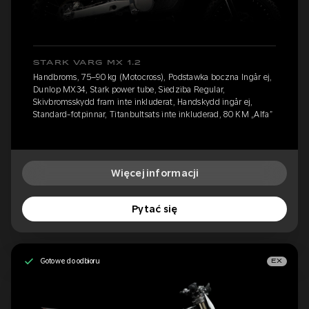
STARK VARG MX 1.2
Handbroms, 75–90 kg (Motocross), Podstawka boczna Ingår ej,
Dunlop MX34, Stark power tube, Siedziba Regular,
Skivbromsskydd fram inte inkluderat, Handskydd ingår ej,
Standard-fotpinnar, Titanbultsats inte inkluderad, 80 KM „Alfa”
Więcej informacji
Pytać się
Gotowe do odbioru
EX