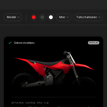
Model
Moc
Tylny hamulec
Gotowe do odbioru
MX1.2
STARK VARG MX 1.2