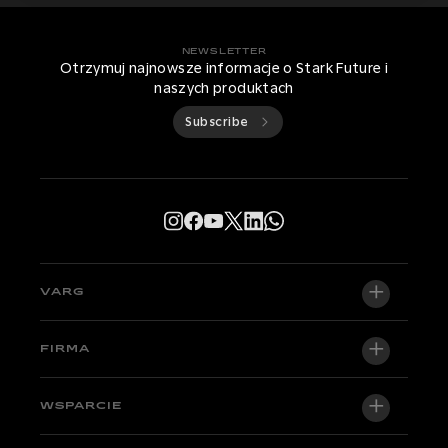
NEWSLETTER
Otrzymuj najnowsze informacje o Stark Future i
naszych produktach
Subscribe
VARG
VARG EX
FIRMA
VARG MX 1.2
O nas
WSPARCIE
VARG SM
Newsroom