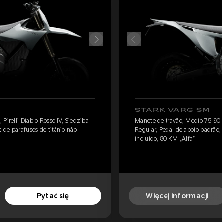
STARK VARG SM
Pirelli Diablo Rosso IV, Siedziba
Manete de travão, Médio 75-90 kg
t de parafusos de titânio não
Regular, Pedal de apoio padrão, 
incluído, 80 KM „Alfa”
Pytać się
Więcej informacji