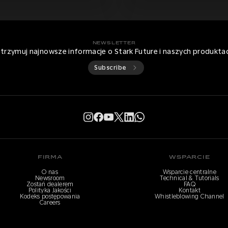
NEWSLETTER
trzymuj najnowsze informacje o Stark Future i naszych produkta
Subscribe
FIRMA
WSPARCIE
O nas
Wsparcie centralne
Newsroom
Technical & Tutorials
Zostań dealerem
FAQ
Polityka Jakości
Kontakt
Kodeks postępowania
Whistleblowing Channel
Careers