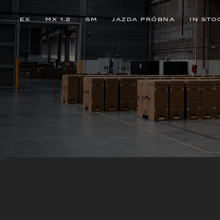
EX
MX 1.2
SM
JAZDA PRÓBNA
IN STO