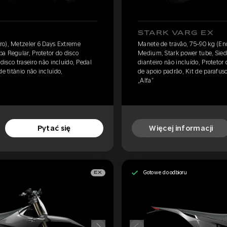
STARK VARG EX
ro), Metzeler 6 Days Extreme
Manete de travão, 75-90 kg (En
a Regular, Protetor do disco
Medium, Stark power tube, Siedz
 disco traseiro não incluído, Pedal
dianteiro não incluído, Protetor 
e titânio não incluído,
de apoio padrão, Kit de parafus
„Alfa”
Pytać się
Więcej informacji
Gotowe do odbioru
EX