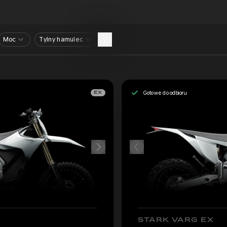
Moc
Tylny hamulec
Gotowe do odbioru
EX
STARK VARG EX