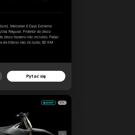
duro), Metzeler 6 Days Extreme
iba Regular, Protetor do disco
do disco traseiro não incluído, Pedal
os de titânio não incluído, 80 KM
Pytać się
EX