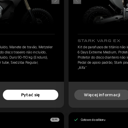
STARK VARG EX
cluído, Manete de travão, Metzeler
Kit de parafusos de titânio não 
o disco traseiro não incluído,
6 Days Extreme Medium, Protetor
cluído, Duro 90-110 kg (Enduro),
Protetor do disco dianteiro não 
r tube, Siedziba Regular,
Pedal de apoio padrão, Stark po
„Alfa”
Pytać się
Więcej informacji
Gotowe do odbioru
SM