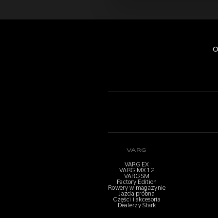
O
VARG
VARG EX
VARG MX 1.2
VARG SM
Factory Edition
Rowery w magazynie
Jazda próbna
Części i akcesoria
Dealerzy Stark