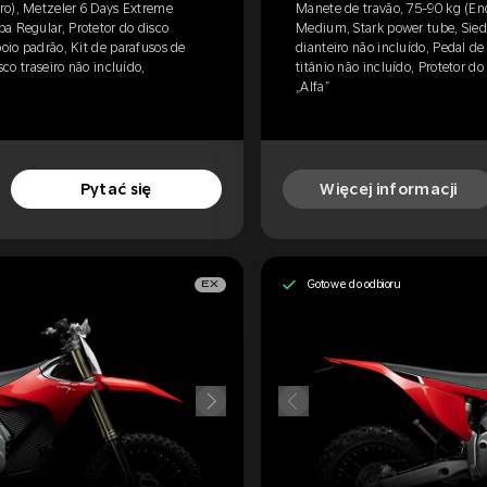
ro), Metzeler 6 Days Extreme
Manete de travão, 75-90 kg (En
a Regular, Protetor do disco
Medium, Stark power tube, Siedz
poio padrão, Kit de parafusos de
dianteiro não incluído, Pedal de
sco traseiro não incluído,
titânio não incluído, Protetor do
„Alfa”
Pytać się
Więcej informacji
Gotowe do odbioru
EX