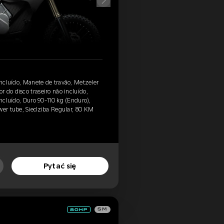
incluído, Manete de travão, Metzeler
 do disco traseiro não incluído,
incluído, Duro 90-110 kg (Enduro),
wer tube, Siedziba Regular, 80 KM
Pytać się
SM