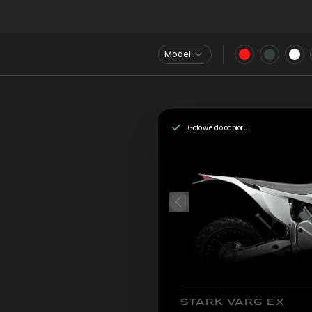
Model
Gotowe do odbioru
STARK VARG EX