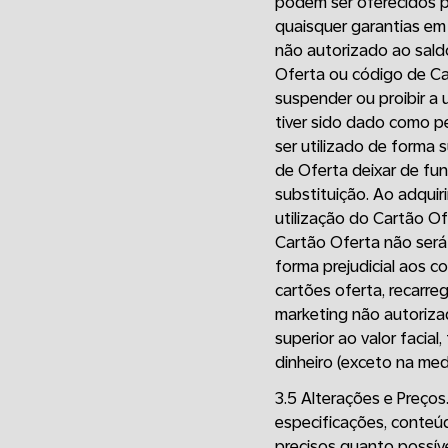
podem ser oferecidos p
quaisquer garantias em
não autorizado ao sald
Oferta ou código de Ca
suspender ou proibir a
tiver sido dado como p
ser utilizado de forma 
de Oferta deixar de fun
substituição. Ao adquir
utilização do Cartão Of
Cartão Oferta não será 
forma prejudicial aos 
cartões oferta, recarre
marketing não autorizad
superior ao valor facial
dinheiro (exceto na medi
3.5 Alterações e Preços.
especificações, conteú
precisos quanto possív