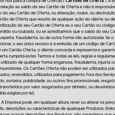
or nós para a compra de Ofertas ("
Cartões de Oferta
"). A
 relação ao saldo do seu Cartão de Oferta e não é responsáv
o do seu Cartão de Oferta, ou alteração, roubo, ou destruiç
rtão de Oferta que resulte de qualquer ação do cliente ou d
 utilização do seu Cartão de Oferta se o seu Cartão ou códig
erdido ou roubado, ou se acreditarmos que o saldo do seu Ca
suspeita, fraudulenta, ou de outra forma não autorizada. Se 
cionar, o seu único recurso é a emissão de um código de Car
ir um Cartão Oferta, o cliente concorda e representa e garan
erta cumprirá estes Termos e todas as leis, regras e regulamen
utilizado de qualquer forma enganosa, fraudulenta, injusta o
consumidores. Os Cartões Oferta não podem ser utilizados pa
gados, revendidos, utilizados para pagamento fora dos Serviço
o, sorteios, publicidade, ou outros fins promocionais, resgat
, transferidos por valor, resgatados por dinheiro, ou devolvid
da exigida por lei).
 A Empresa pode, em qualquer altura, rever ou alterar os preço
do, descrições ou características de quaisquer Produtos. Emb
el nas nossas descrições dos Produtos, não garantimos que a