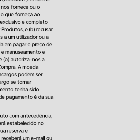
 nos fornece ou o
to que forneça ao
 exclusivo e completo
r Produtos, e (b) recusar
s a um utilizador ou a
rda em pagar o preço de
vio e manuseamento e
, e (b) autoriza-nos a
 Compra. A moeda
encargos podem ser
rgo se tornar
mento tenha sido
r de pagamento é da sua
duto com antecedência,
erá estabelecido no
ua reserva e
 receberá um e-mail ou