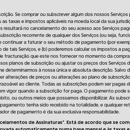
rição. Se comprar ou subscrever algum dos nossos Serviços p
as taxas e impostos aplicáveis na moeda local da sua juris
s resultará no cancelamento do seu acesso aos Serviços pago
 subscrição recorrente de qualquer dos Serviços (ou seja, func
continuar a faturar o seu método de pagamento (por exempl
ão de tais Serviços, e (b) poderemos calcular os impostos a pa
de fracturação que este nos fornecer no momento da compr
ossos planos de subscrição ou ajustar os preços dos Serviços
me determinarmos à nossa única e absoluta descrição. Salvo 
er alterações de preços ou alterações ao plano de subscrição
o razoável ao cliente. Todas as subscrições podem ser pagas 
m vigor quando a subscrição for paga. O pagamento pode s
ébito, ou outros meios que possamos disponibilizar. As subsc
pagamento tenha sido recebido na totalidade, e qualquer re
ador de pagamento é da sua exclusiva responsabilidade.
celamentos de Assinaturas
*.
Está de acordo que se com
ovada automaticamente numa base mensal e às taxas en