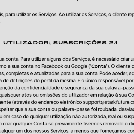
s, para utilizar os Serviços. Ao utilizar os Serviços, o cliente 
.
 UTILIZADOR; SUBSCRIÇÕES 2.1
ua conta. Para utilizar alguns dos Serviços, é necessário criar
como a sua conta no Facebook ou Google ("
Conta
"). O client
s, completas e atualizadas para a sua conta. Pode aceder, edi
 de definições do perfil da mesma. É o único responsável por
enção da confidencialidade e segurança da sua palavra-pass
uaisquer atos ou omissões do utilizador em relação à sua Co
mente (através do endereço eletrónico support@starkfuture.co
speitar que a sua conta ou palavra-passe foi roubada, desvia
em caso de qualquer utilização não autorizada, real ou susp
 criar qualquer Conta se previamente tivermos removido o cl
ualquer um dos nossos Serviços, a menos que forneçamos co