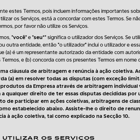
ente estes Termos, pois incluem informações importantes sobr
utilizar os Serviços, está a concordar com estes Termos. Se 
mos, por favor não utilize os Serviços.
mos, "
você
" e "
seu
*" significa o utilizador dos Serviços. Se uti
outra entidade, então "o utilizador" inclui o utilizador e ess
ue (a) é um representante autorizado da entidade com autorid
 Termos, e (b) concorda com os presentes Termos em nome d
ma cláusula de arbitragem e renúncia à ação coletiva. 
da (a) em resolver todas as disputas (com exceção limit
produtos da Empresa através de arbitragem individual v
 a qualquer direito de ter essas disputas decididas por um
ito de participar em ações coletivas, arbitragens de clas
como estabelecido abaixo. Assiste-lhe o direito de renunc
ia à ação coletiva, tal como explicado na Secção 10.
.
E UTILIZAR OS SERVIÇOS