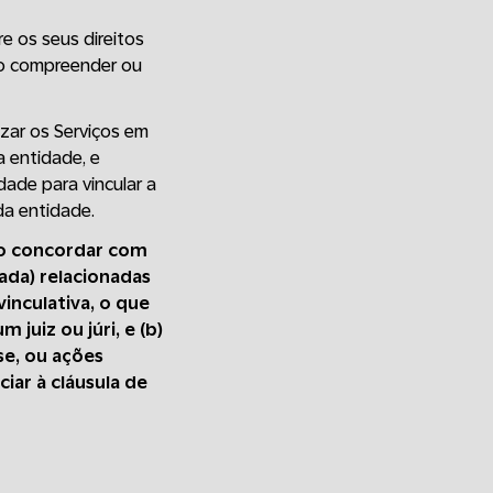
e os seus direitos
não compreender ou
lizar os Serviços em
a entidade, e
ade para vincular a
a entidade.
Ao concordar com
ada) relacionadas
inculativa, o que
 juiz ou júri, e (b)
se, ou ações
iar à cláusula de