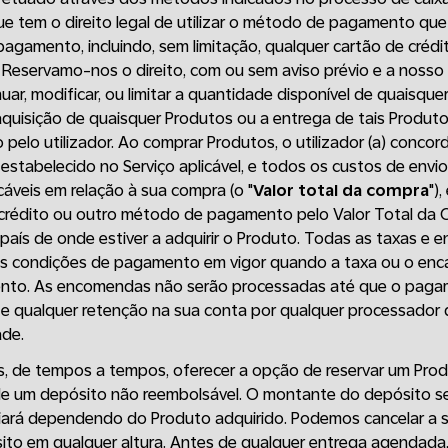
ue tem o direito legal de utilizar o método de pagamento que
agamento, incluindo, sem limitação, qualquer cartão de crédi
 Reservamo-nos o direito, com ou sem aviso prévio e a nosso
inuar, modificar, ou limitar a quantidade disponível de quaisque
 aquisição de quaisquer Produtos ou a entrega de tais Produto
elo utilizador. Ao comprar Produtos, o utilizador (a) conco
 estabelecido no Serviço aplicável, e todos os custos de en
áveis em relação à sua compra (o "
Valor total da compra
")
 crédito ou outro método de pagamento pelo Valor Total da
aís de onde estiver a adquirir o Produto. Todas as taxas e 
s condições de pagamento em vigor quando a taxa ou o enca
ento. As encomendas não serão processadas até que o paga
, e qualquer retenção na sua conta por qualquer processado
ade.
, de tempos a tempos, oferecer a opção de reservar um Pro
de um depósito não reembolsável. O montante do depósito s
riará dependendo do Produto adquirido. Podemos cancelar a s
ito em qualquer altura. Antes de qualquer entrega agendada,