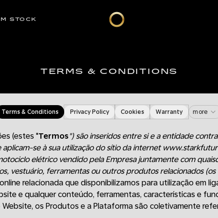
EM STOCK
TERMS & CONDITIONS
Terms & Conditions
Privacy Policy
Cookies
Warranty
more
es (estes "
Termos
") são inseridos entre si e a entidade contr
e aplicam-se à sua utilização do sítio da internet www.starkfutu
motociclo elétrico vendido pela Empresa juntamente com quais
os, vestuário, ferramentas ou outros produtos relacionados (os 
online relacionada que disponibilizamos para utilização em l
bsite e qualquer conteúdo, ferramentas, características e fun
 Website, os Produtos e a Plataforma são coletivamente ref