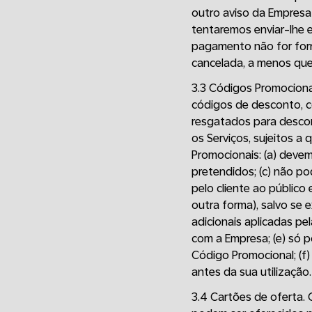
outro aviso da Empres
tentaremos enviar-lhe 
pagamento não for forn
cancelada, a menos que
3.3 Códigos Promociona
códigos de desconto, có
resgatados para descon
os Serviços, sujeitos 
Promocionais: (a) devem 
pretendidos; (c) não po
pelo cliente ao público
outra forma), salvo se
adicionais aplicadas p
com a Empresa; (e) só 
Código Promocional; (f)
antes da sua utilização.
3.4 Cartões de oferta.