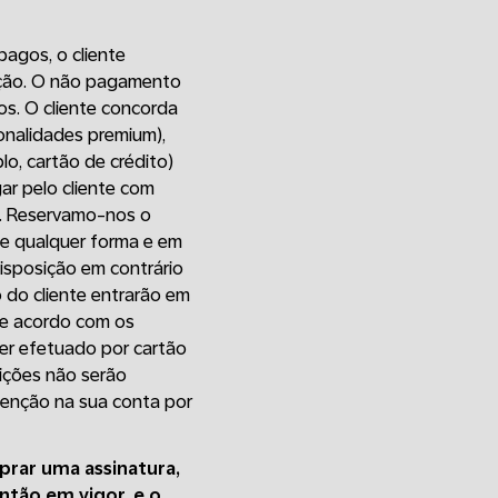
agos, o cliente
dição. O não pagamento
s. O cliente concorda
ionalidades premium),
o, cartão de crédito)
gar pelo cliente com
a. Reservamo-nos o
 de qualquer forma e em
disposição em contrário
 do cliente entrarão em
de acordo com os
er efetuado por cartão
rições não serão
tenção na sua conta por
prar uma assinatura,
tão em vigor, e o