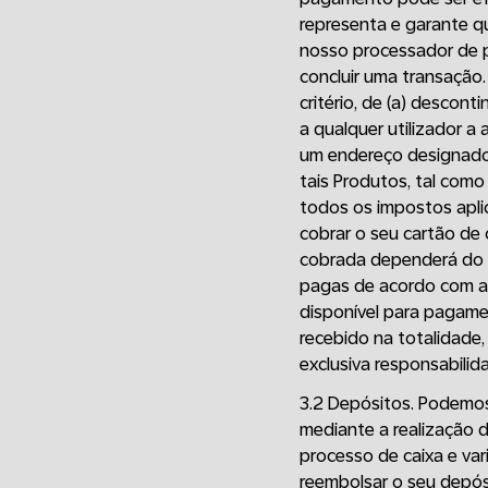
representa e garante q
nosso processador de p
concluir uma transação.
critério, de (a) descont
a qualquer utilizador a
um endereço designado p
tais Produtos, tal como
todos os impostos aplic
cobrar o seu cartão de
cobrada dependerá do p
pagas de acordo com a
disponível para pagam
recebido na totalidade
exclusiva responsabilid
3.2 Depósitos. Podemos
mediante a realização 
processo de caixa e va
reembolsar o seu depós