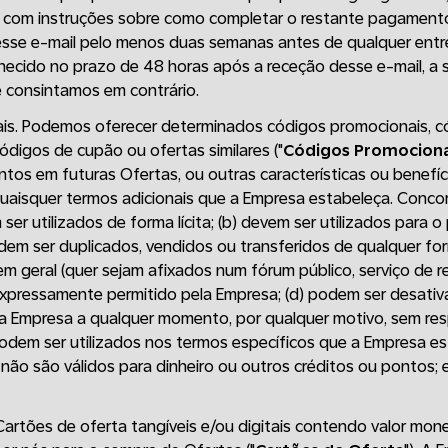
a com instruções sobre como completar o restante pagament
esse e-mail pelo menos duas semanas antes de qualquer ent
ecido no prazo de 48 horas após a receção desse e-mail, a
 consintamos em contrário.
is. Podemos oferecer determinados códigos promocionais, có
digos de cupão ou ofertas similares ("
Códigos Promociona
tos em futuras Ofertas, ou outras características ou benefí
a quaisquer termos adicionais que a Empresa estabeleça. Conc
ser utilizados de forma lícita; (b) devem ser utilizados para o 
dem ser duplicados, vendidos ou transferidos de qualquer for
 em geral (quer sejam afixados num fórum público, serviço de 
 expressamente permitido pela Empresa; (d) podem ser desati
ela Empresa a qualquer momento, por qualquer motivo, sem re
podem ser utilizados nos termos específicos que a Empresa e
 não são válidos para dinheiro ou outros créditos ou pontos; 
 Cartões de oferta tangíveis e/ou digitais contendo valor mo