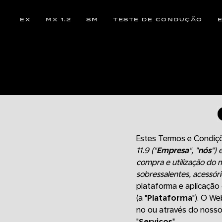
EX
MX 1.2
SM
TESTE DE CONDUÇÃO
Estes Termos e Condiçõ
11.9 ("
Empresa
", "
nós
") 
compra e utilização do 
sobressalentes, acessóri
plataforma e aplicação 
(a "
Plataforma
"). O We
no ou através do nosso
"
Serviços
".