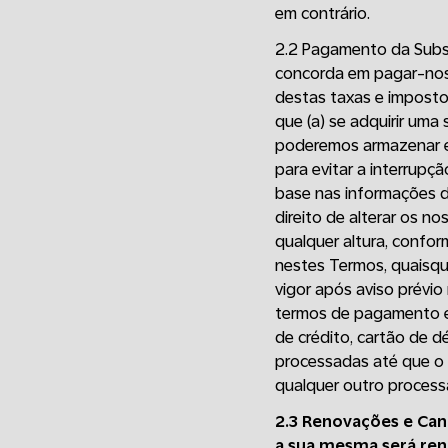
em contrário.
2.2 Pagamento da Subsc
concorda em pagar-nos 
destas taxas e imposto
que (a) se adquirir uma
poderemos armazenar e 
para evitar a interrupç
base nas informações 
direito de alterar os n
qualquer altura, confor
nestes Termos, quaisqu
vigor após aviso prévi
termos de pagamento e
de crédito, cartão de d
processadas até que o 
qualquer outro process
2.3 Renovações e Can
a sua mesma será ren