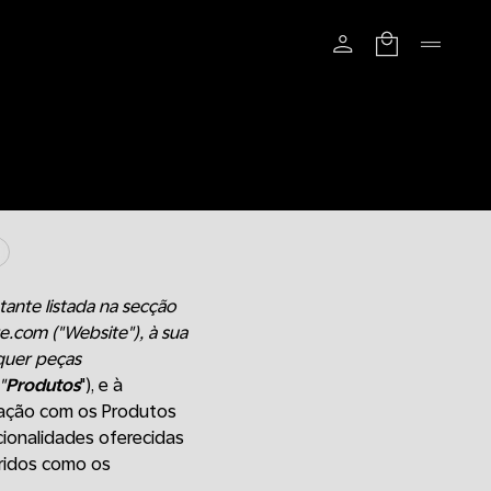
atante listada na secção
re.com ("Website"), à sua
quer peças
"
Produtos
"), e à
igação com os Produtos
cionalidades oferecidas
eridos como os