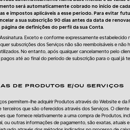
ento será automaticamente cobrado no início de cada
xas e impostos aplicáveis a esse período. Para evitar fut
ncelar a sua subscrição 90 dias antes da data de renov
 página de definições do perfil da sua Conta
.
Assinatura. Exceto e conforme expressamente estabelecido 
uer subscrições dos Serviços não são reembolsáveis e não h
tilizados. No entanto, após qualquer cancelamento pelo clien
 pagos até ao final do período de subscrição para o qual já 
AS DE PRODUTOS E/OU SERVIÇOS
ços permitem-lhe adquirir Produtos através do Website e da P
 terceiros que são oferecidos através dos Serviços. O client
es que fornece relativamente a uma compra de Produtos, inclu
al, ou outras informações de pagamento, são exatas, atuais 
tuado através dos métodos indicados no processo de caixa (‘