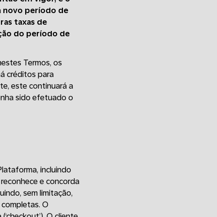
 novo período de
uras taxas de
ação do período de
nestes Termos, os
á créditos para
te, este continuará a
tenha sido efetuado o
lataforma, incluindo
e reconhece e concorda
indo, sem limitação,
e completas. O
checkout’). O cliente