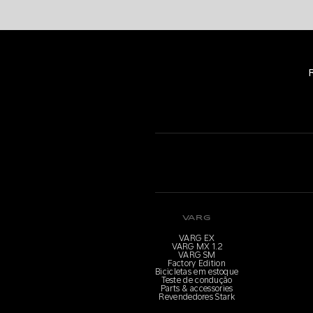
VARG
VARG EX
VARG MX 1.2
VARG SM
Factory Edition
Bicicletas em estoque
Teste de condução
Parts & accessories
Revendedores Stark