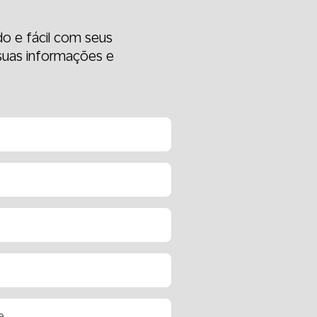
o e fácil com seus
 suas informações e
e