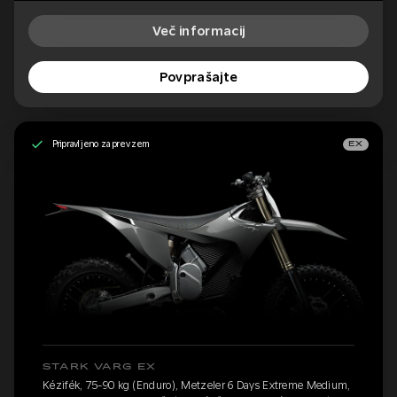
Več informacij
Povprašajte
Pripravljeno za prevzem
EX
STARK VARG EX
Kézifék, 75-90 kg (Enduro), Metzeler 6 Days Extreme Medium,