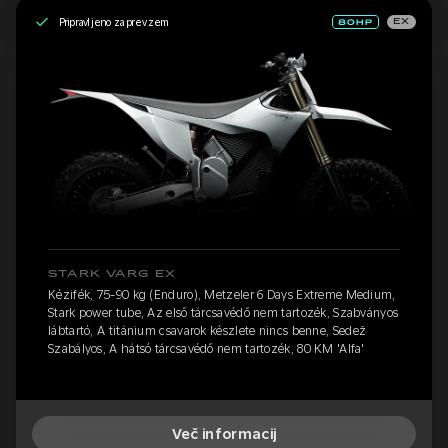
Pripravljeno za prevzem
EX
STARK VARG EX
Kézifék, 75-90 kg (Enduro), Metzeler 6 Days Extreme Medium,
Stark power tube, Az első tárcsavédő nem tartozék, Szabványos
lábtartó, A titánium csavarok készlete nincs benne, Sedež
Szabályos, A hátsó tárcsavédő nem tartozék, 80 KM 'Alfa'
Več informacij