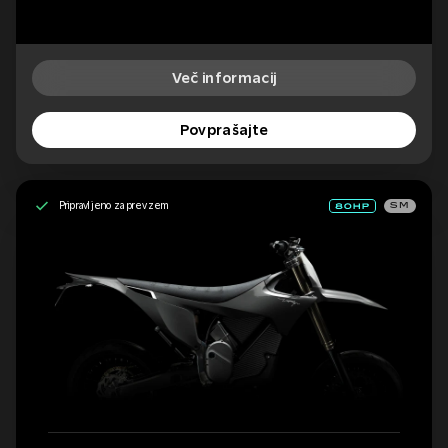
Več informacij
Povprašajte
Pripravljeno za prevzem
SM