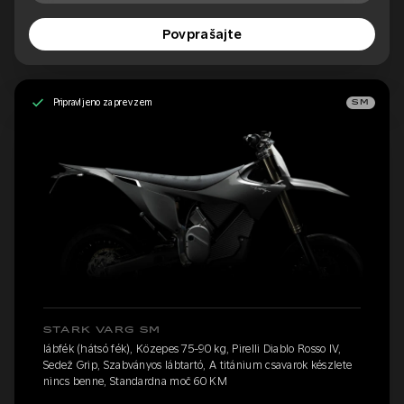
Povprašajte
Pripravljeno za prevzem
SM
STARK VARG SM
lábfék (hátsó fék), Közepes 75-90 kg, Pirelli Diablo Rosso IV,
Sedež Grip, Szabványos lábtartó, A titánium csavarok készlete
nincs benne, Standardna moč 60 KM