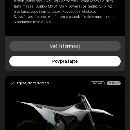
lábfék (hátsó fék), 75-90 kg (Motocross), Stransko stojalo Nem
tartalmazza, Dunlop MX34, Stark power tube, Sedež Grip, Az
első tárcsavédő nem tartozék, Kézvédők mellékelve,
Szabványos lábtartó, A titánium csavarok készlete nincs benne,
Standardna moč 60 KM
Več informacij
Povprašajte
Pripravljeno za prevzem
MX1.2