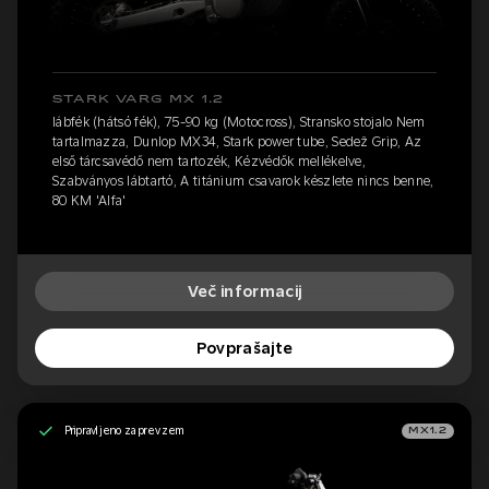
STARK VARG MX 1.2
lábfék (hátsó fék), 75-90 kg (Motocross), Stransko stojalo Nem
tartalmazza, Dunlop MX34, Stark power tube, Sedež Grip, Az
első tárcsavédő nem tartozék, Kézvédők mellékelve,
Szabványos lábtartó, A titánium csavarok készlete nincs benne,
80 KM 'Alfa'
Več informacij
Povprašajte
Pripravljeno za prevzem
MX1.2