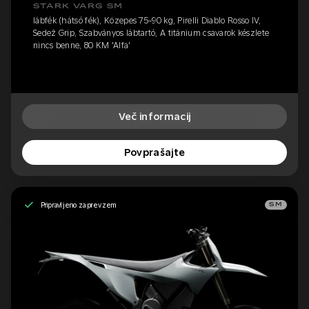
STARK VARG SM
lábfék (hátsó fék), Közepes 75-90 kg, Pirelli Diablo Rosso IV,
Sedež Grip, Szabványos lábtartó, A titánium csavarok készlete
nincs benne, 80 KM 'Alfa'
Več informacij
Povprašajte
Pripravljeno za prevzem
SM