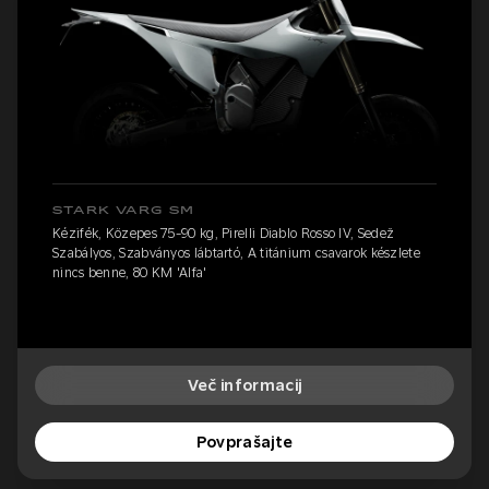
STARK VARG SM
Kézifék, Közepes 75-90 kg, Pirelli Diablo Rosso IV, Sedež
Szabályos, Szabványos lábtartó, A titánium csavarok készlete
nincs benne, 80 KM 'Alfa'
Več informacij
Povprašajte