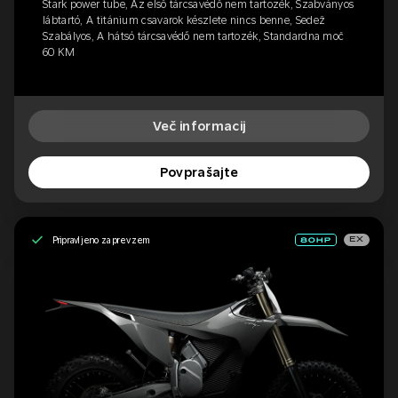
Stark power tube, Az első tárcsavédő nem tartozék, Szabványos
lábtartó, A titánium csavarok készlete nincs benne, Sedež
Szabályos, A hátsó tárcsavédő nem tartozék, Standardna moč
60 KM
Več informacij
Povprašajte
Pripravljeno za prevzem
EX