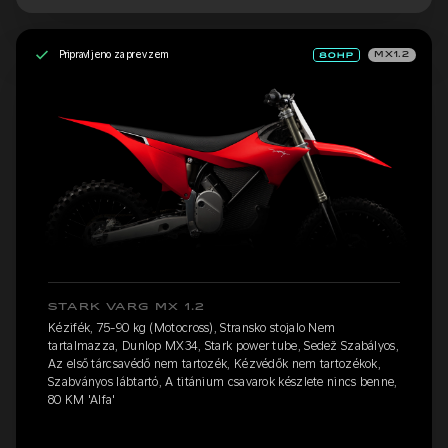
Pripravljeno za prevzem
MX1.2
STARK VARG MX 1.2
Kézifék, 75-90 kg (Motocross), Stransko stojalo Nem
tartalmazza, Dunlop MX34, Stark power tube, Sedež Szabályos,
Az első tárcsavédő nem tartozék, Kézvédők nem tartozékok,
Szabványos lábtartó, A titánium csavarok készlete nincs benne,
80 KM 'Alfa'