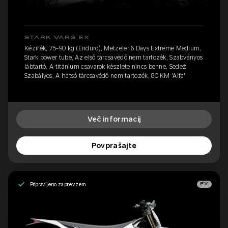
STARK VARG EX
Kézifék, 75-90 kg (Enduro), Metzeler 6 Days Extreme Medium,
Stark power tube, Az első tárcsavédő nem tartozék, Szabványos
lábtartó, A titánium csavarok készlete nincs benne, Sedež
Szabályos, A hátsó tárcsavédő nem tartozék, 80 KM 'Alfa'
Več informacij
Povprašajte
Pripravljeno za prevzem
EX