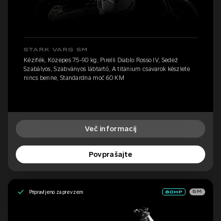
STARK VARG SM
Kézifék, Közepes 75-90 kg, Pirelli Diablo Rosso IV, Sedež
Szabályos, Szabványos lábtartó, A titánium csavarok készlete
nincs benne, Standardna moč 60 KM
Več informacij
Povprašajte
Pripravljeno za prevzem
SM