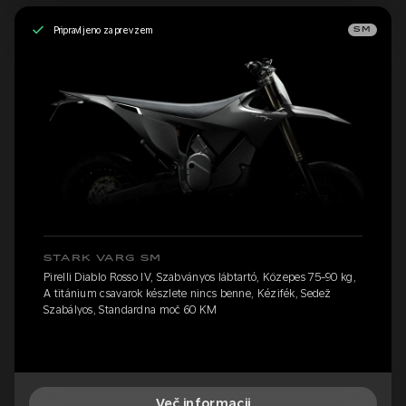
Pripravljeno za prevzem
SM
STARK VARG SM
Pirelli Diablo Rosso IV, Szabványos lábtartó, Közepes 75-90 kg,
A titánium csavarok készlete nincs benne, Kézifék, Sedež
Szabályos, Standardna moč 60 KM
Več informacij