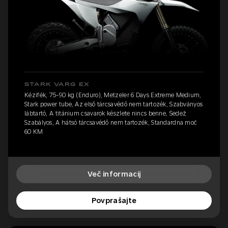
STARK VARG EX
Kézifék, 75-90 kg (Enduro), Metzeler 6 Days Extreme Medium,
Stark power tube, Az első tárcsavédő nem tartozék, Szabványos
lábtartó, A titánium csavarok készlete nincs benne, Sedež
Szabályos, A hátsó tárcsavédő nem tartozék, Standardna moč
60 KM
Več informacij
Povprašajte