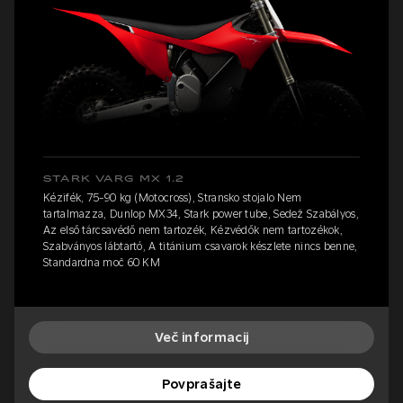
STARK VARG MX 1.2
Kézifék, 75-90 kg (Motocross), Stransko stojalo Nem
tartalmazza, Dunlop MX34, Stark power tube, Sedež Szabályos,
Az első tárcsavédő nem tartozék, Kézvédők nem tartozékok,
Szabványos lábtartó, A titánium csavarok készlete nincs benne,
Standardna moč 60 KM
Več informacij
Povprašajte