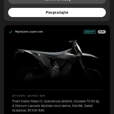
Povprašajte
Pripravljeno za prevzem
SM
STARK VARG SM
Pirelli Diablo Rosso IV, Szabványos lábtartó, Közepes 75-90 kg,
A titánium csavarok készlete nincs benne, Kézifék, Sedež
Szabályos, 80 KM 'Alfa'