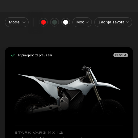
Model
Moč
Zadnja zavora
Pripravljeno za prevzem
MX1.2
STARK VARG MX 1.2