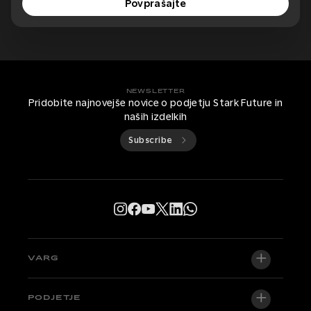
Povprašajte
NEWSLETTER
Pridobite najnovejše novice o podjetju Stark Future in
naših izdelkih
Subscribe
VARG
VARG EX
PODJETJE