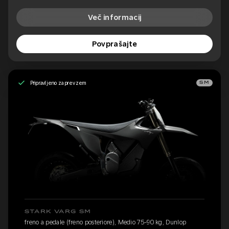
Več informacij
Povprašajte
Pripravljeno za prevzem
SM
STARK VARG SM
freno a pedale (freno posteriore), Medio 75-90 kg, Dunlop