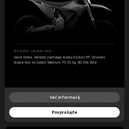
STARK VARG MX
Hand brake, Velikost zadnjega kolesa Enduro 18", Stransko
stojalo Not included, Medium 75-90 kg, 80 KM 'Alfa'
Več informacij
Povprašajte