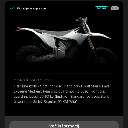
Pripravljeno za prevzem
EX
STARK VARG EX
Titanium bolts kit not included, Hand brake, Metzeler 6 Days
Extreme Medium, Rear disc guard not included, Front disc
guard included, 75-90 kg (Enduro), Standard footpegs, Stark
power tube, Sedež Regular, 80 KM 'Alfa'
Več informacij