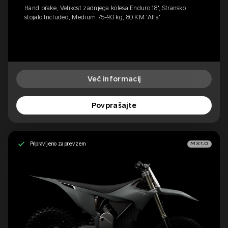
Hand brake, Velikost zadnjega kolesa Enduro 18", Stransko
stojalo Included, Medium 75-90 kg, 80 KM 'Alfa'
Več informacij
Povprašajte
Pripravljeno za prevzem
MX1.0