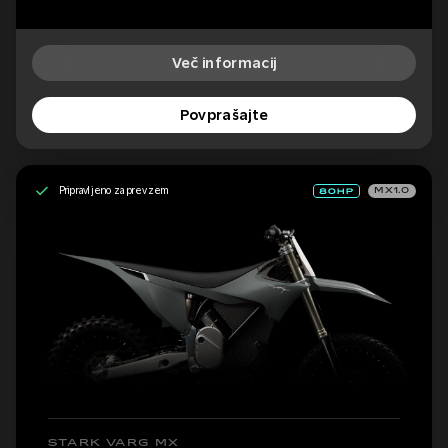
Več informacij
Povprašajte
Pripravljeno za prevzem
MX1.0
STARK VARG MX