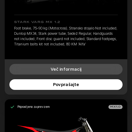
STARK VARG MX 1.2
Foot brake, 75-90 kg (Motocross), Stransko stojalo Not included,
Dunlop MX34, Stark power tube, Sedež Regular, Handguards
not included, Front disc guard not included, Standard footpegs,
Titanium bolts kit not included, 80 KM 'Alfa'
Več informacij
Povprašajte
Pripravljeno za prevzem
MX1.0