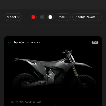
Model
Moč
Zadnja zavora
Pripravljeno za prevzem
EX
STARK VARG EX