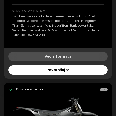
STARK VARG EX
Handbremse, Ohne hinteren Bremsscheibenschutz, 75-90 kg
(Enduro), Vorderer Bremsscheibenschutz nicht inbegriffen,
Titan-Schraubensatz nicht inbegriffen, Stark power tube,
Sedež Regulär, Metzeler 6 Days Extreme Medium, Standard-
Fußrasten, 80 KM 'Alfa'
Več informacij
Povprašajte
Pripravljeno za prevzem
EX