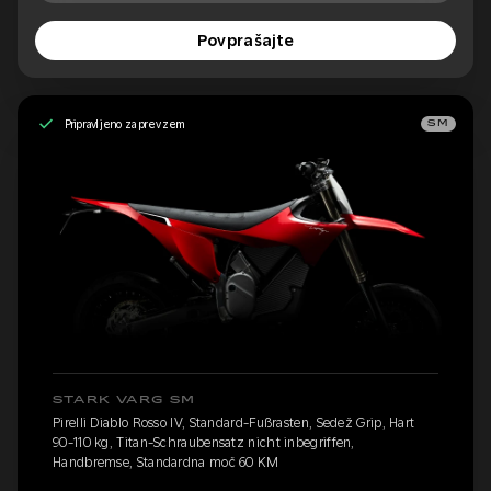
Povprašajte
Pripravljeno za prevzem
SM
STARK VARG SM
Pirelli Diablo Rosso IV, Standard-Fußrasten, Sedež Grip, Hart
90-110 kg, Titan-Schraubensatz nicht inbegriffen,
Handbremse, Standardna moč 60 KM