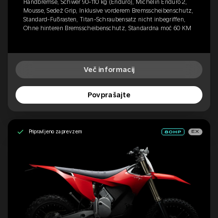
Handbremse, Schwer 90-110 kg (Enduro), Michelin Enduro 2,
Mousse, Sedež Grip, Inklusive vorderem Bremsscheibenschutz,
Standard-Fußrasten, Titan-Schraubensatz nicht inbegriffen,
Ohne hinteren Bremsscheibenschutz, Standardna moč 60 KM
Več informacij
Povprašajte
Pripravljeno za prevzem
EX