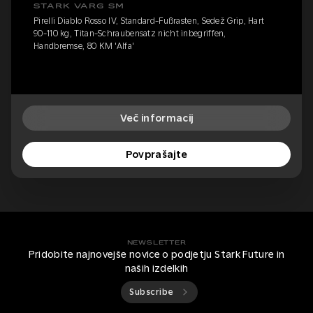
STARK VARG SM
Pirelli Diablo Rosso IV, Standard-Fußrasten, Sedež Grip, Hart
90-110 kg, Titan-Schraubensatz nicht inbegriffen,
Handbremse, 80 KM 'Alfa'
Več informacij
Povprašajte
NEWSLETTER
Pridobite najnovejše novice o podjetju Stark Future in
naših izdelkih
Subscribe