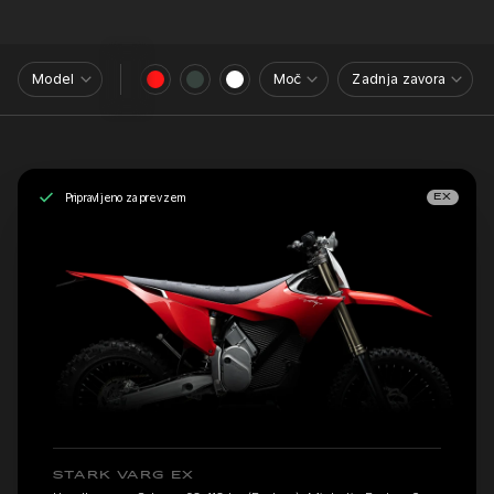
Model
Moč
Zadnja zavora
Pripravljeno za prevzem
EX
STARK VARG EX