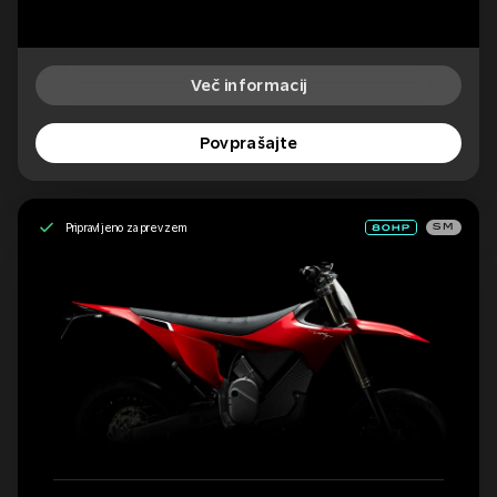
Več informacij
Povprašajte
Pripravljeno za prevzem
SM