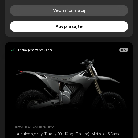
Več informacij
Povprašajte
Pripravljeno za prevzem
EX
STARK VARG EX
Hamulec ręczny, Trudny 90-110 kg (Enduro), Metzeler 6 Days