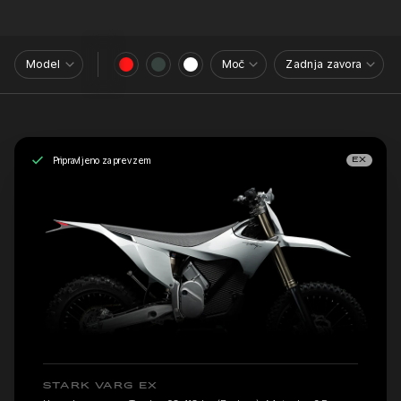
Model
Moč
Zadnja zavora
Pripravljeno za prevzem
EX
STARK VARG EX