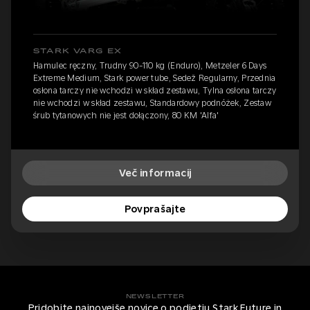
STARK VARG EX
Hamulec ręczny, Trudny 90-110 kg (Enduro), Metzeler 6 Days
Extreme Medium, Stark power tube, Sedež Regularny, Przednia
osłona tarczy nie wchodzi w skład zestawu, Tylna osłona tarczy
nie wchodzi w skład zestawu, Standardowy podnóżek, Zestaw
śrub tytanowych nie jest dołączony, 80 KM 'Alfa'
Več informacij
Povprašajte
NEWSLETTER
Pridobite najnovejše novice o podjetju Stark Future in