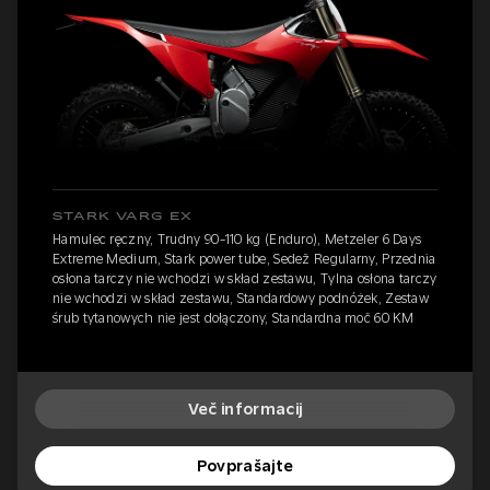
STARK VARG EX
Hamulec ręczny, Trudny 90-110 kg (Enduro), Metzeler 6 Days
Extreme Medium, Stark power tube, Sedež Regularny, Przednia
osłona tarczy nie wchodzi w skład zestawu, Tylna osłona tarczy
nie wchodzi w skład zestawu, Standardowy podnóżek, Zestaw
śrub tytanowych nie jest dołączony, Standardna moč 60 KM
Več informacij
Povprašajte