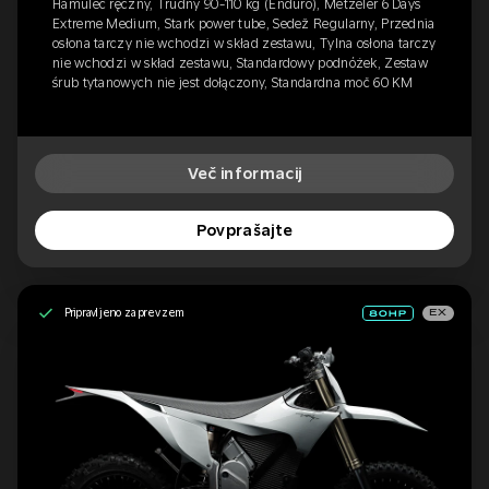
Hamulec ręczny, Trudny 90-110 kg (Enduro), Metzeler 6 Days
Extreme Medium, Stark power tube, Sedež Regularny, Przednia
osłona tarczy nie wchodzi w skład zestawu, Tylna osłona tarczy
nie wchodzi w skład zestawu, Standardowy podnóżek, Zestaw
śrub tytanowych nie jest dołączony, Standardna moč 60 KM
Več informacij
Povprašajte
Pripravljeno za prevzem
EX