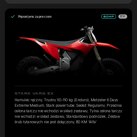
Pripravljeno za prevzem
EX
STARK VARG EX
Hamulec ręczny, Trudny 90-110 kg (Enduro), Metzeler 6 Days
Extreme Medium, Stark power tube, Sedež Regularny, Przednia
osłona tarczy nie wchodzi w skład zestawu, Tylna osłona tarczy
nie wchodzi w skład zestawu, Standardowy podnóżek, Zestaw
śrub tytanowych nie jest dołączony, 80 KM 'Alfa'