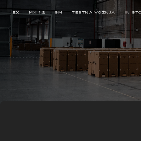
EX
MX 1.2
SM
TESTNA VOŽNJA
IN ST