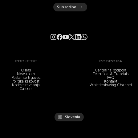
Subscribe
PODJETJE
PODPORA
O nas
Centralna podpora
Newsroom
Technical & Tutorials
Postanite trgovec
FAQ
Politika kakovosti
Kontakt
Kodeks ravnanja
Whistleblowing Channel
Careers
Slovenia