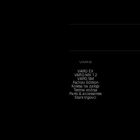
VARG
VARG EX
VARG MX 1.2
VARG SM
Factory Edition
Kolesa na zalogi
Testna vožnja
Parts & accessories
Stark trgovci