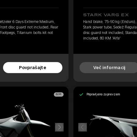
STARK VARG EX
Metzeler 6 Days Extreme Medium,
Hand brake, 75-90 kg (Enduro)
Front disc guard not included, Rear
Stark power tube, Sedež Regular
footpegs, Titanium bolts kit not
disc guard not included, Standar
included, 80 KM 'Alfa'
Povprašajte
Več informacij
Pripravljeno za prevzem
SM