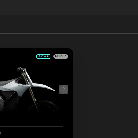
MX1.2
2