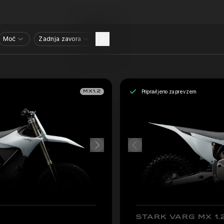
Moč
Zadnja zavora
Pripravljeno za prevzem
MX1.2
STARK VARG MX 1.