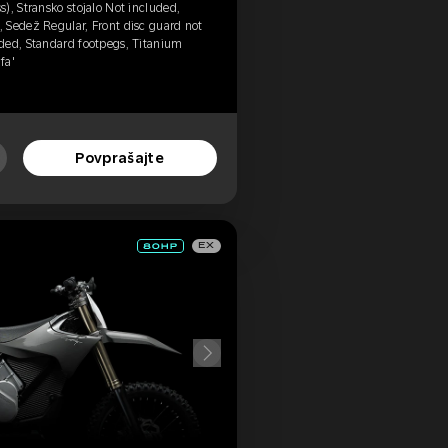
), Stransko stojalo Not included,
 Sedež Regular, Front disc guard not
ded, Standard footpegs, Titanium
fa'
Povprašajte
EX