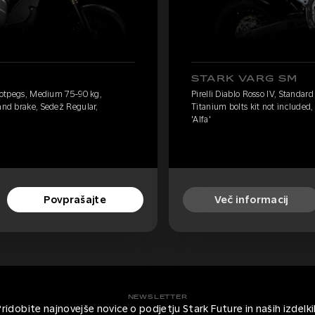
STARK VARG SM
 footpegs, Medium 75-90 kg,
Pirelli Diablo Rosso IV, Standa
Hand brake, Sedež Regular,
Titanium bolts kit not included
'Alfa'
Povprašajte
Več informacij
NEWSLETTER
Pridobite najnovejše novice o podjetju Stark Future in naših izdelki