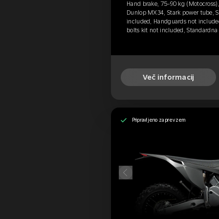
Hand brake, 75-90 kg (Motocross),
Dunlop MX34, Stark power tube, S
included, Handguards not include
bolts kit not included, Standard
Več informacij
Pripravljeno za prevzem