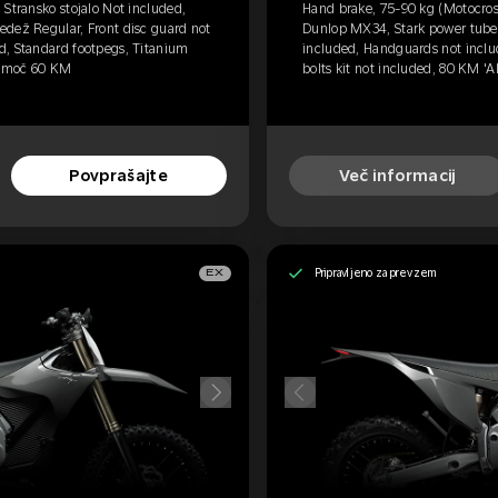
 Stransko stojalo Not included,
Hand brake, 75-90 kg (Motocross
edež Regular, Front disc guard not
Dunlop MX34, Stark power tube,
d, Standard footpegs, Titanium
included, Handguards not inclu
na moč 60 KM
bolts kit not included, 80 KM 'Al
Povprašajte
Več informacij
Pripravljeno za prevzem
EX