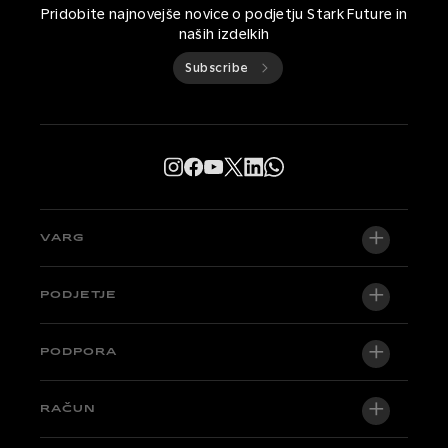
Pridobite najnovejše novice o podjetju Stark Future in
naših izdelkih
Subscribe
VARG
VARG EX
PODJETJE
VARG MX 1.2
O nas
PODPORA
VARG SM
Newsroom
Factory Edition
Centralna podpora
RAČUN
Postanite trgovec
Kolesa na zalogi
Technical & Tutorials