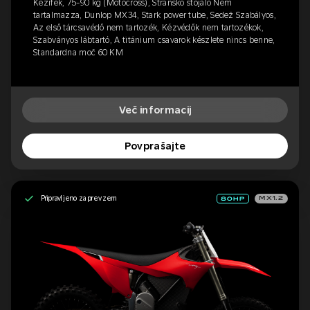
Kézifék, 75-90 kg (Motocross), Stransko stojalo Nem
tartalmazza, Dunlop MX34, Stark power tube, Sedež Szabályos,
Az első tárcsavédő nem tartozék, Kézvédők nem tartozékok,
Szabványos lábtartó, A titánium csavarok készlete nincs benne,
Standardna moč 60 KM
Več informacij
Povprašajte
Pripravljeno za prevzem
MX1.2