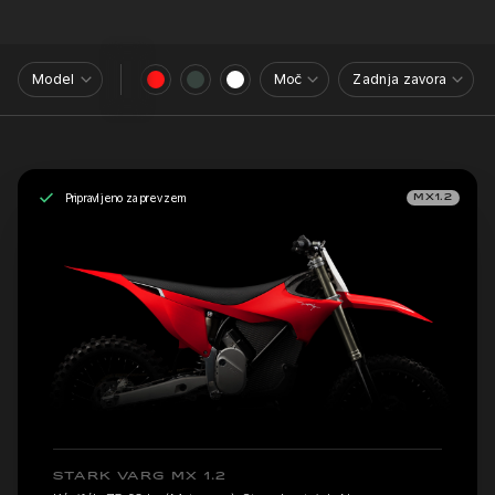
Model
Moč
Zadnja zavora
Pripravljeno za prevzem
MX1.2
STARK VARG MX 1.2