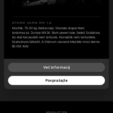
STARK VARG MX 1.2
Kézifék, 75-90 kg (Motocross), Stransko stojalo Nem
tartalmazza, Dunlop MX34, Stark power tube, Sedež Szabályos,
Az első tárcsavédő nem tartozék, Kézvédők nem tartozékok,
Szabványos lábtartó, A titánium csavarok készlete nincs benne,
80 KM 'Alfa'
Več informacij
Povprašajte
NEWSLETTER