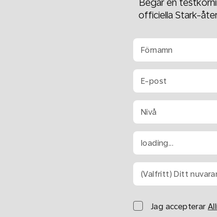
Begär en testkörni
officiella Stark-åt
Förnamn
E-post
Nivå
loading...
(Valfritt) Ditt nuva
Jag accepterar
Al