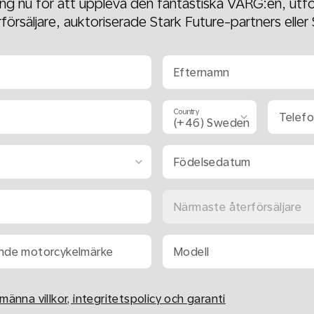
ng nu för att uppleva den fantastiska VARG:en, utf
erförsäljare, auktoriserade Stark Future-partners eller 
Efternamn
Country
Telef
Födelsedatum
Närmaste återförsäljare
rande motorcykelmärke
Modell
lmänna villkor, integritetspolicy och garanti