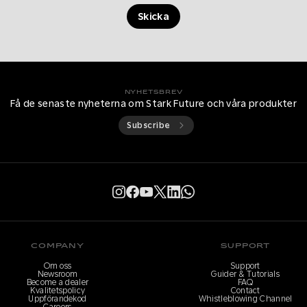
Skicka
NYHETSBREV
Få de senaste nyheterna om Stark Future och våra produkter
Subscribe
COMPANY
SUPPORT
Om oss
Support
Newsroom
Guider & Tutorials
Become a dealer
FAQ
Kvalitetspolicy
Contact
Uppförandekod
Whistleblowing Channel