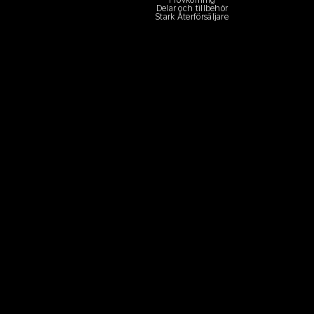
Provkörning
Delar och tillbehör
Stark Återförsäljare