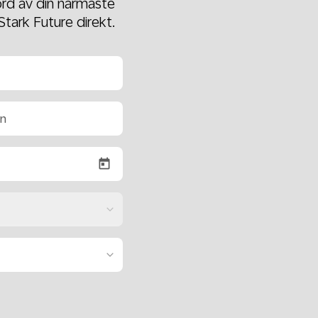
örd av din närmaste
Stark Future direkt.
on