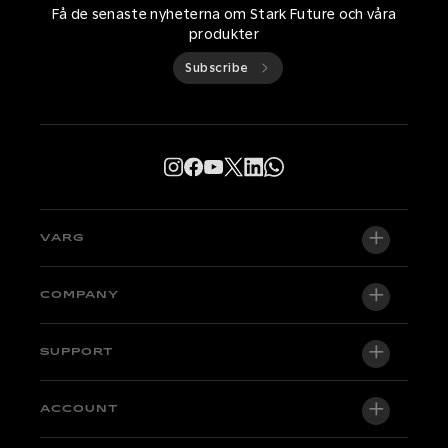
Få de senaste nyheterna om Stark Future och våra
produkter
Subscribe
VARG
VARG EX
COMPANY
VARG MX 1.2
Om oss
SUPPORT
VARG SM
Newsroom
Factory Edition
Support
ACCOUNT
Become a dealer
Motorcyklar i lager
Guider & Tutorials