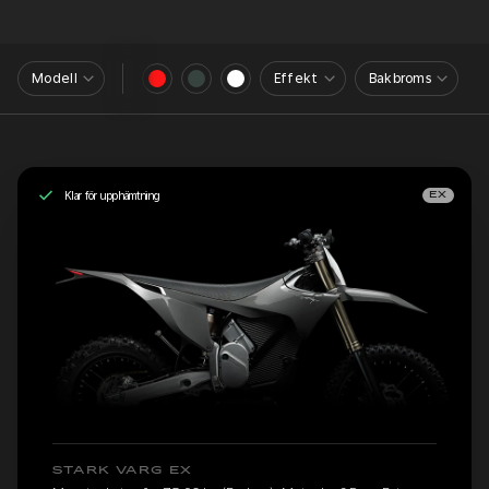
Modell
Effekt
Bakbroms
Klar för upphämtning
EX
STARK VARG EX