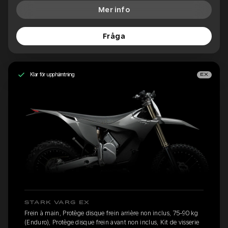
Mer info
Fråga
Klar för upphämtning
EX
STARK VARG EX
Frein à main, Protège disque frein arrière non inclus, 75-90 kg
(Enduro), Protège disque frein avant non inclus, Kit de visserie