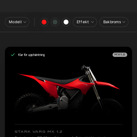
Modell
Effekt
Bakbroms
Klar för upphämtning
MX1.2
STARK VARG MX 1.2