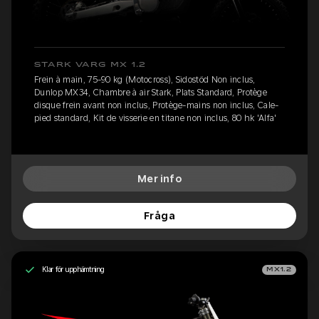
STARK VARG MX 1.2
Frein à main, 75-90 kg (Motocross), Sidostöd Non inclus,
Dunlop MX34, Chambre à air Stark, Plats Standard, Protège
disque frein avant non inclus, Protège-mains non inclus, Cale-
pied standard, Kit de visserie en titane non inclus, 80 hk 'Alfa'
Mer info
Fråga
Klar för upphämtning
MX1.2