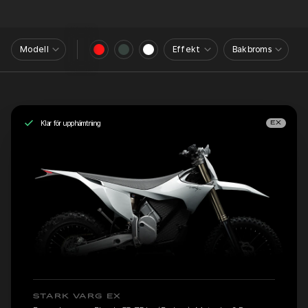
Modell
Effekt
Bakbroms
Klar för upphämtning
EX
STARK VARG EX