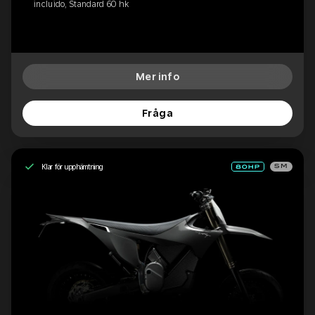
incluido, Standard 60 hk
Mer info
Fråga
Klar för upphämtning
SM