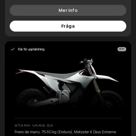
Mer info
Fråga
Klar för upphämtning
EX
STARK VARG EX
Freno de mano, 75-90 kg (Enduro), Metzeler 6 Days Extreme