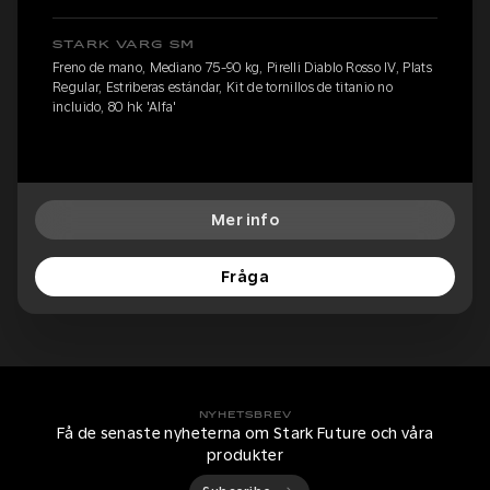
STARK VARG SM
Freno de mano, Mediano 75-90 kg, Pirelli Diablo Rosso IV, Plats
Regular, Estriberas estándar, Kit de tornillos de titanio no
incluido, 80 hk 'Alfa'
Mer info
Fråga
NYHETSBREV
Få de senaste nyheterna om Stark Future och våra
produkter