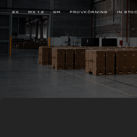
EX
MX 1.2
SM
PROVKÖRNING
IN STO