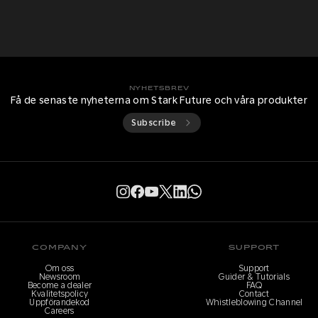
NYHETSBREV
Få de senaste nyheterna om Stark Future och våra produkter
Subscribe
COMPANY
SUPPORT
Om oss
Support
Newsroom
Guider & Tutorials
Become a dealer
FAQ
Kvalitetspolicy
Contact
Uppförandekod
Whistleblowing Channel
Careers