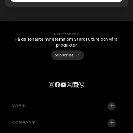
NYHETSBREV
Få de senaste nyheterna om Stark Future och våra
produkter
Subscribe
VARG
VARG EX
COMPANY