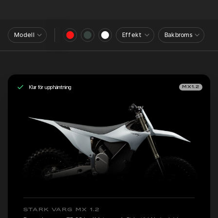
Modell
Effekt
Bakbroms
Klar för upphämtning
MX1.2
STARK VARG MX 1.2