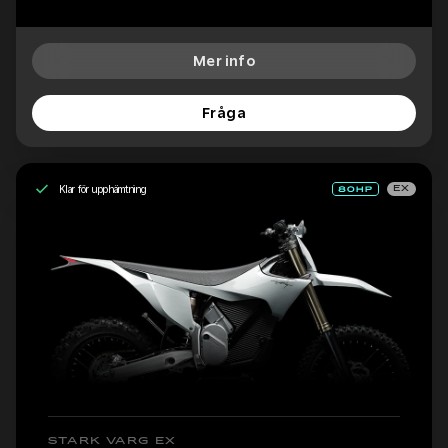
Mer info
Fråga
Klar för upphämtning
EX
STARK VARG EX