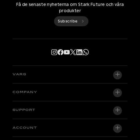
Få de senaste nyheterna om Stark Future och våra
produkter
Subscribe
VARG
VARG EX
COMPANY
VARG MX 1.2
Om oss
SUPPORT
VARG SM
Newsroom
Factory Edition
Support
ACCOUNT
Become a dealer
Motorcyklar i lager
Guider & Tutorials