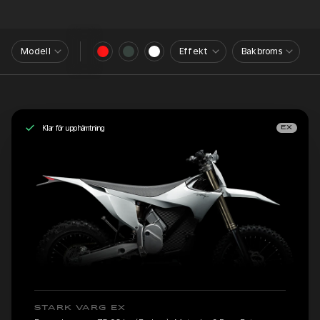
Modell
Effekt
Bakbroms
Klar för upphämtning
EX
STARK VARG EX