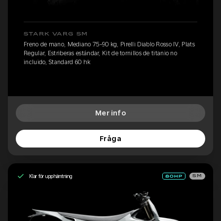
STARK VARG SM
Freno de mano, Mediano 75-90 kg, Pirelli Diablo Rosso IV, Plats
Regular, Estriberas estándar, Kit de tornillos de titanio no
incluido, Standard 60 hk
Mer info
Fråga
Klar för upphämtning
SM