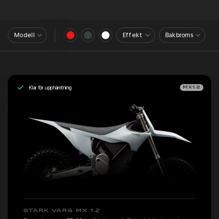
Modell
Effekt
Bakbroms
Klar för upphämtning
MX1.2
STARK VARG MX 1.2