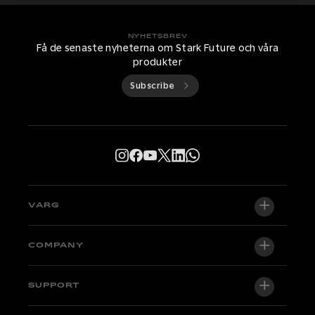
NYHETSBREV
Få de senaste nyheterna om Stark Future och våra
produkter
Subscribe
VARG
VARG EX
COMPANY
VARG MX 1.2
Om oss
SUPPORT
VARG SM
Newsroom