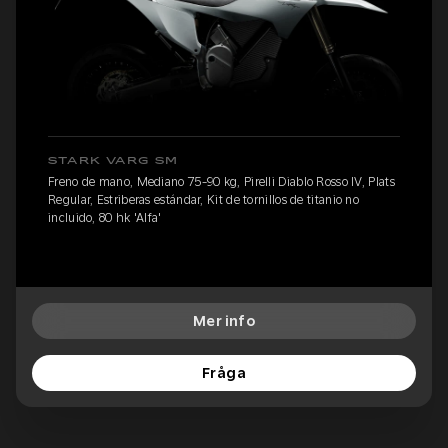
STARK VARG SM
Freno de mano, Mediano 75-90 kg, Pirelli Diablo Rosso IV, Plats
Regular, Estriberas estándar, Kit de tornillos de titanio no
incluido, 80 hk 'Alfa'
Mer info
Fråga