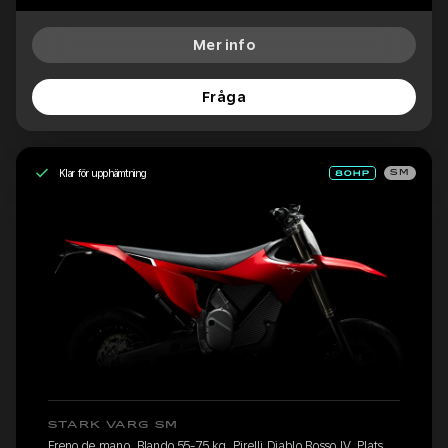
Mer info
Fråga
Klar för upphämtning
SM
STARK VARG SM
Freno de mano, Blando 55-75 kg, Pirelli Diablo Rosso IV, Plats