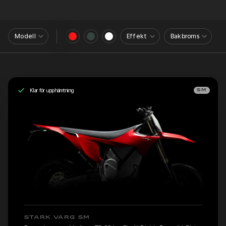
Modell
Effekt
Bakbroms
Klar för upphämtning
SM
STARK VARG SM