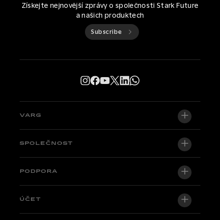
Získejte nejnovější zprávy o společnosti Stark Future
a našich produktech
Subscribe
VARG
VARG EX
SPOLEČNOST
VARG MX 1.2
O nás
PODPORA
VARG SM
Newsroom
Factory Edition
Centrální podpora
ÚČET
Staňte se dealerem
Kola skladem
Technical & Tutorials