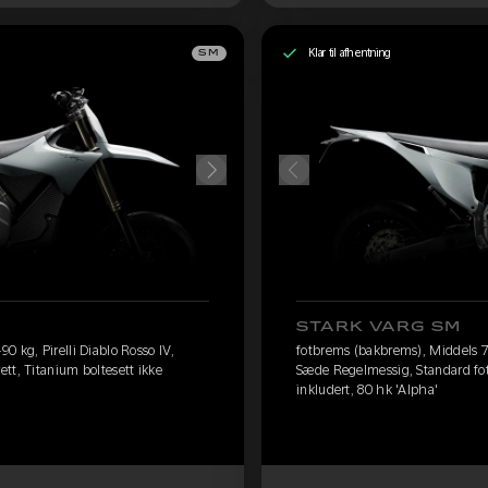
Klar til afhentning
SM
STARK VARG SM
 kg, Pirelli Diablo Rosso IV,
fotbrems (bakbrems), Middels 75
tt, Titanium boltesett ikke
Sæde Regelmessig, Standard fotb
inkludert, 80 hk 'Alpha'