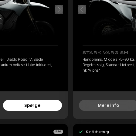
STARK VARG SM
lli Diablo Rosso IV, Sæde
Håndbrems, Middels 75–90 kg, P
tanium boltesett ikke inkludert,
Regelmessig, Standard fotbrett, 
hk 'Alpha'
Spørge
Mere info
Klar til afhentning
SM