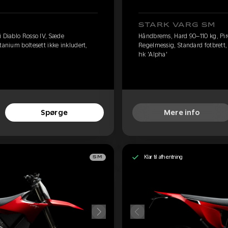
STARK VARG SM
i Diablo Rosso IV, Sæde
Håndbrems, Hard 90–110 kg, Pire
tanium boltesett ikke inkludert,
Regelmessig, Standard fotbrett, 
hk 'Alpha'
Spørge
Mere info
Klar til afhentning
SM