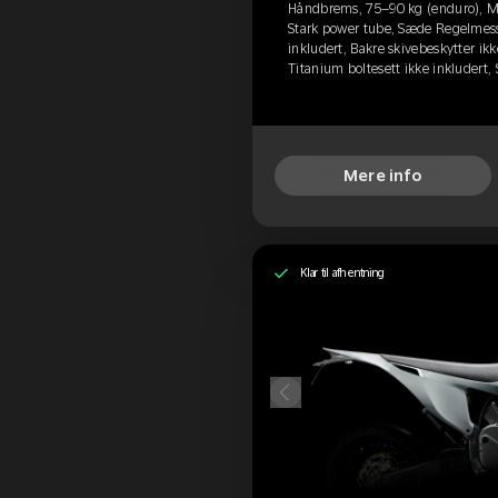
Håndbrems, 75–90 kg (enduro), M
Stark power tube, Sæde Regelmessi
inkludert, Bakre skivebeskytter ikk
Titanium boltesett ikke inkludert,
Mere info
Klar til afhentning