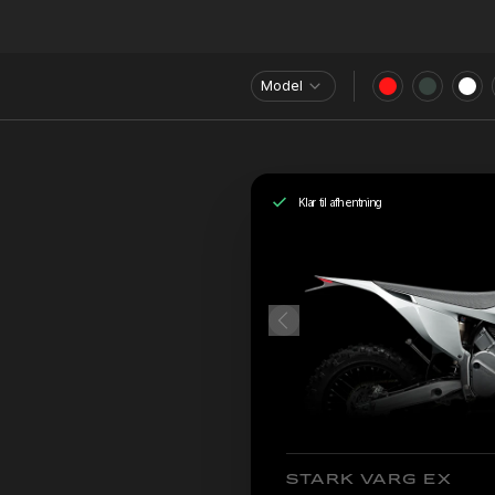
Model
Klar til afhentning
STARK VARG EX