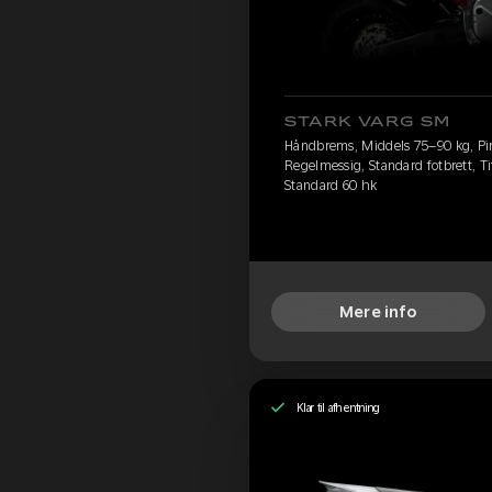
STARK VARG SM
Håndbrems, Middels 75–90 kg, Pire
Regelmessig, Standard fotbrett, Ti
Standard 60 hk
Mere info
Klar til afhentning