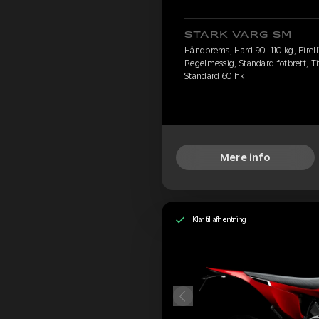
STARK VARG SM
Håndbrems, Hard 90–110 kg, Pirell
Regelmessig, Standard fotbrett, Ti
Standard 60 hk
Mere info
Klar til afhentning