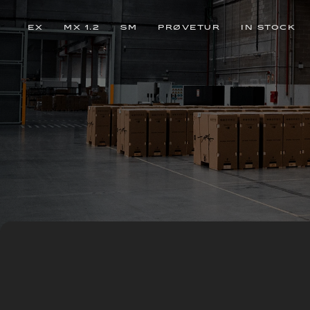
EX
MX 1.2
SM
PRØVETUR
IN STOCK