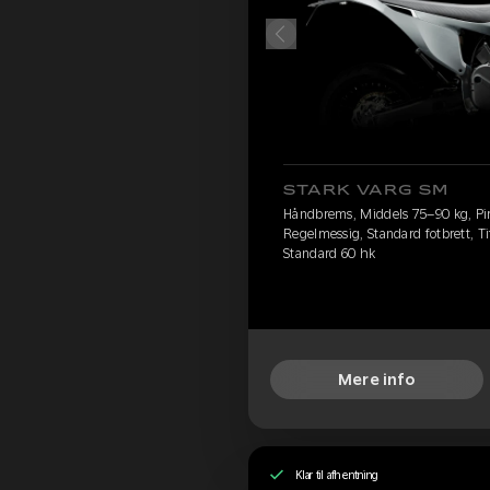
STARK VARG SM
Håndbrems, Middels 75–90 kg, Pire
Regelmessig, Standard fotbrett, Ti
Standard 60 hk
Mere info
Klar til afhentning