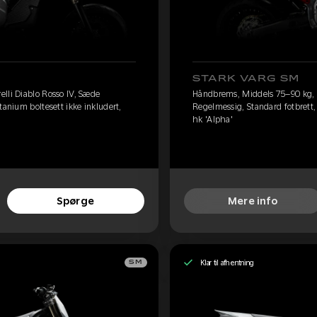
STARK VARG SM
lli Diablo Rosso IV, Sæde
Håndbrems, Middels 75–90 kg, P
tanium boltesett ikke inkludert,
Regelmessig, Standard fotbrett, 
hk 'Alpha'
Spørge
Mere info
Klar til afhentning
SM