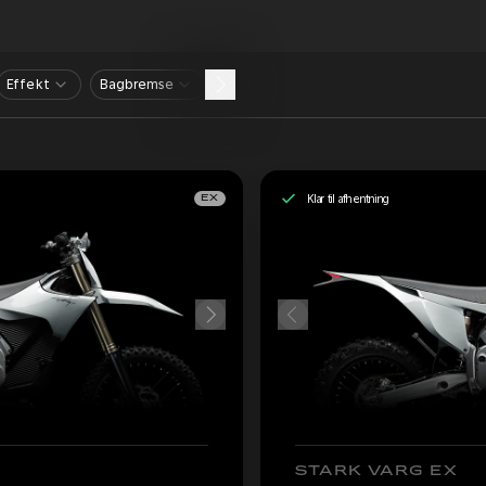
Effekt
Bagbremse
Klar til afhentning
EX
STARK VARG EX