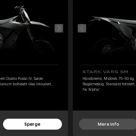
STARK VARG SM
lli Diablo Rosso IV, Sæde
Håndbrems, Middels 75–90 kg, P
tanium boltesett ikke inkludert,
Regelmessig, Standard fotbrett, 
hk 'Alpha'
Spørge
Mere info