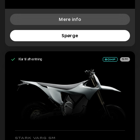
Mere info
Spørge
Klar til afhentning
SM
STARK VARG SM