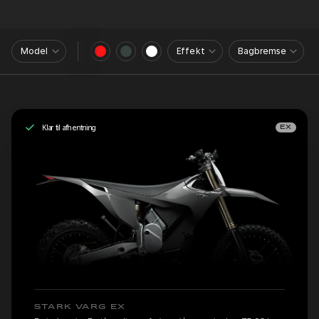
Model
Effekt
Bagbremse
Klar til afhentning
EX
STARK VARG EX