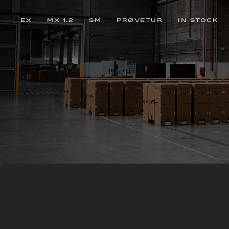
EX
MX 1.2
SM
PRØVETUR
IN STOCK