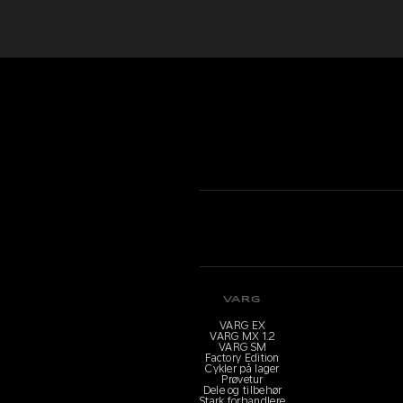
VARG
VARG EX
VARG MX 1.2
VARG SM
Factory Edition
Cykler på lager
Prøvetur
Dele og tilbehør
Stark forhandlere