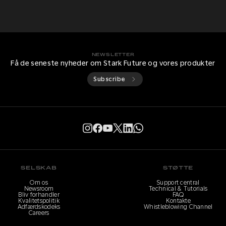
NEWSLETTER
Få de seneste nyheder om Stark Future og vores produkter
Subscribe
SELSKAB
STØTTE
Om os
Support central
Newsroom
Technical & Tutorials
Bliv forhandler
FAQ
Kvalitetspolitik
Kontakte
Adfærdskodeks
Whistleblowing Channel
Careers