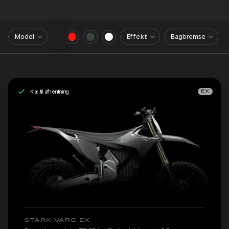
Model
Effekt
Bagbremse
Klar til afhentning
EX
STARK VARG EX