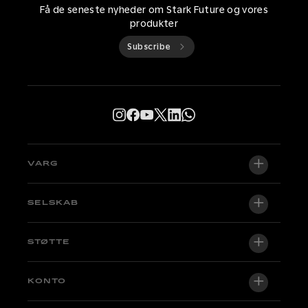
Få de seneste nyheder om Stark Future og vores
produkter
Subscribe
VARG
VARG EX
SELSKAB
VARG MX 1.2
Om os
STØTTE
VARG SM
Newsroom
Factory Edition
Support central
KONTO
Bliv forhandler
Cykler på lager
Technical & Tutorials