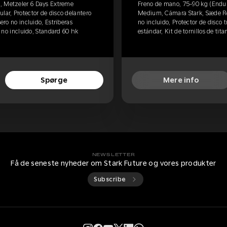
, Metzeler 6 Days Extreme
Freno de mano, 75-90 kg (Endur
ar, Protector de disco delantero
Medium, Cámara Stark, Sæde Reg
sero no incluido, Estriberas
no incluido, Protector de disco t
io no incluido, Standard 60 hk
estándar, Kit de tornillos de tit
Spørge
Mere info
NEWSLETTER
Få de seneste nyheder om Stark Future og vores produkter
Subscribe