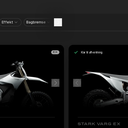
Effekt
Bagbremse
Klar til afhentning
EX
STARK VARG EX