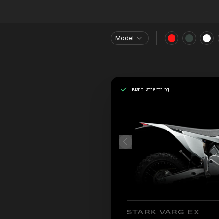
Model
Klar til afhentning
STARK VARG EX