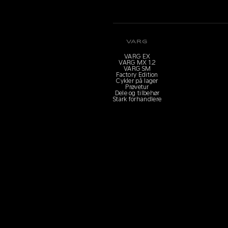
VARG
VARG EX
VARG MX 1.2
VARG SM
Factory Edition
Cykler på lager
Prøvetur
Dele og tilbehør
Stark forhandlere