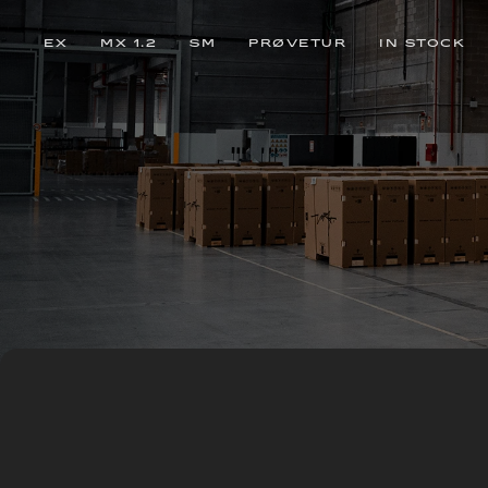
EX
MX 1.2
SM
PRØVETUR
IN STOCK