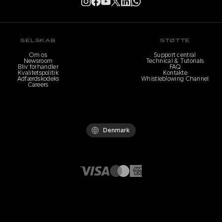
SELSKAB
STØTTE
Om os
Support central
Newsroom
Technical & Tutorials
Bliv forhandler
FAQ
Kvalitetspolitik
Kontakte
Adfærdskodeks
Whistleblowing Channel
Careers
Denmark