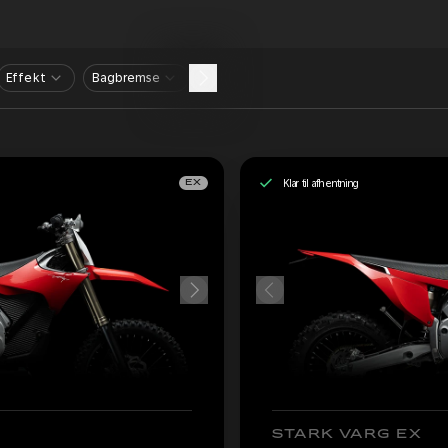
Effekt
Bagbremse
Klar til afhentning
EX
STARK VARG EX