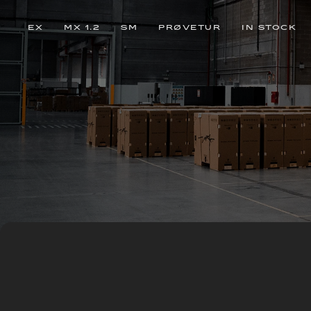
EX
MX 1.2
SM
PRØVETUR
IN STOCK