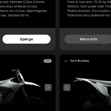
ocross), Metzeler 6 Days Extreme
Freno al manubrio, 75-90 kg (M
one disco anteriore inclusa,
Medium, Stark power tube, Prote
 titanio non incluso, Sæde Regolare,
Pedana standard, Kit di bulloni 
clusa, Standard 60 hk
Protezione disco posteriore non 
Spørge
Mere info
Klar til afhentning
SM