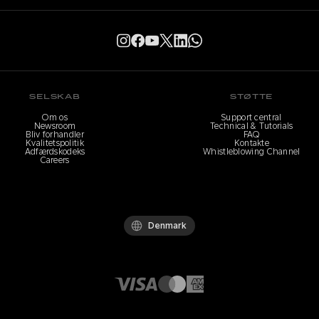
SELSKAB
STØTTE
Om os
Support central
Newsroom
Technical & Tutorials
Bliv forhandler
FAQ
Kvalitetspolitik
Kontakte
Adfærdskodeks
Whistleblowing Channel
Careers
Denmark