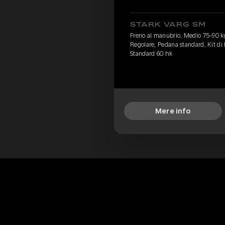
STARK VARG SM
Freno al manubrio, Medio 75-90 k
Regolare, Pedana standard, Kit di b
Standard 60 hk
Mere info