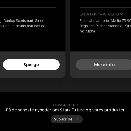
STARK VARG SM
g, Dunlop Sportsmart, Sæde
Freno al manubrio, Medio 75-9
ulloni in titanio non incluso,
Regolare, Pedana standard, Kit d
hk 'Alpha'
Spørge
Mere info
NEWSLETTER
Få de seneste nyheder om Stark Future og vores produkter
Subscribe