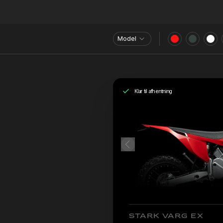
Model
Klar til afhentning
STARK VARG EX