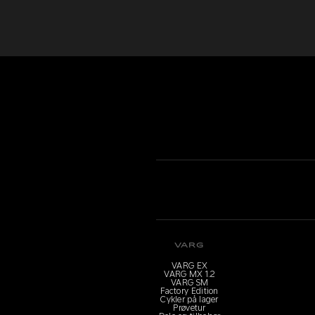
VARG
VARG EX
VARG MX 1.2
VARG SM
Factory Edition
Cykler på lager
Prøvetur