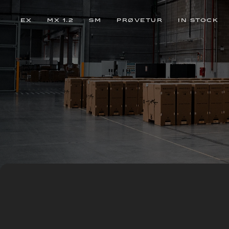
EX
MX 1.2
SM
PRØVETUR
IN STOCK