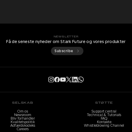
NEWSLETTER
Få de seneste nyheder om Stark Future og vores produkter
Subscribe
SELSKAB
STØTTE
Om os
Support central
Newsroom
Technical & Tutorials
Bliv forhandler
FAQ
Kvalitetspolitik
Kontakte
Adfærdskodeks
Whistleblowing Channel
Careers