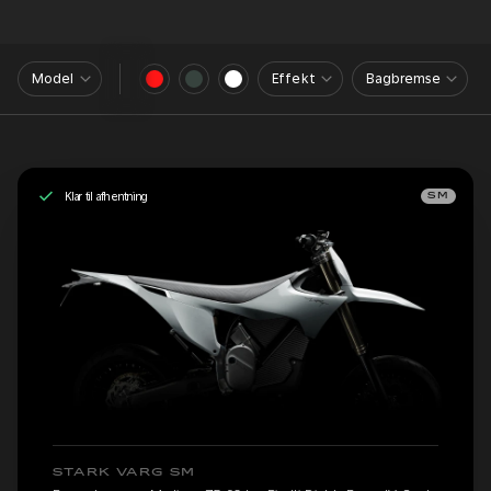
Model
Effekt
Bagbremse
Klar til afhentning
SM
STARK VARG SM