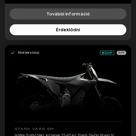
További információ
Érdeklődni
Átvételre kész
SM
STARK VARG SM
lábfék (hátsó fék), Közepes 75-90 kg, Pirelli Diablo Rosso IV,