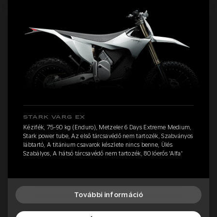
STARK VARG EX
Kézifék, 75-90 kg (Enduro), Metzeler 6 Days Extreme Medium,
Stark power tube, Az első tárcsavédő nem tartozék, Szabványos
lábtartó, A titánium csavarok készlete nincs benne, Ülés
Szabályos, A hátsó tárcsavédő nem tartozék, 80 lóerős 'Alfa'
További információ