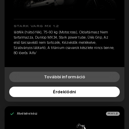
STARK VARG MX 1.2
lábfék (hátsó fék), 75-90 kg (Motocross), Oldaltámasz Nem
tartalmazza, Dunlop MX34, Stark power tube, Ülés Grip, Az
első tárcsavédő nem tartozék, Kézvédők mellékelve,
Szabványos lábtartó, A titánium csavarok készlete nincs benne,
80 lóerős 'Alfa'
További információ
Érdeklődni
Átvételre kész
MX1.2