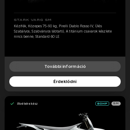
STARK VARG SM
Kézifék, Közepes 75-90 kg, Pirelli Diablo Rosso IV, Ülés
Szabályos, Szabványos lábtartó, A titánium csavarok készlete
nincs benne, Standard 60 LE
További információ
Érdeklődni
Átvételre kész
SM