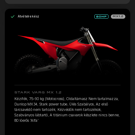
Átvételre kész
MX1.2
STARK VARG MX 1.2
Kézifék, 75-90 kg (Motocross), Oldaltámasz Nem tartalmazza,
Dunlop MX34, Stark power tube, Ülés Szabályos, Az első
tárcsavédő nem tartozék, Kézvédők nem tartozékok,
Szabványos lábtartó, A titánium csavarok készlete nincs benne,
80 lóerős 'Alfa'