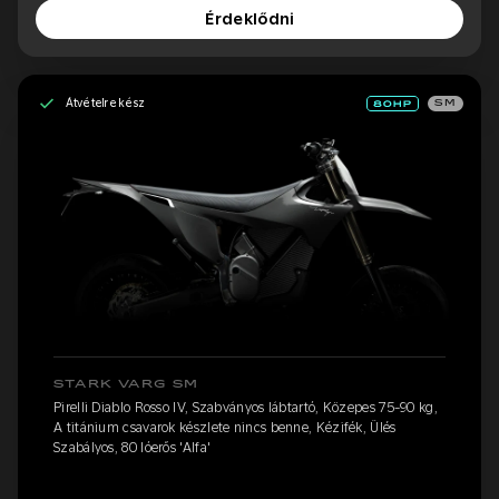
Érdeklődni
Átvételre kész
SM
STARK VARG SM
Pirelli Diablo Rosso IV, Szabványos lábtartó, Közepes 75-90 kg,
A titánium csavarok készlete nincs benne, Kézifék, Ülés
Szabályos, 80 lóerős 'Alfa'