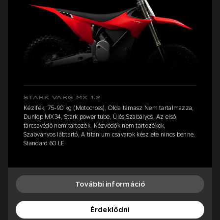
STARK VARG MX 1.2
Kézifék, 75-90 kg (Motocross), Oldaltámasz Nem tartalmazza,
Dunlop MX34, Stark power tube, Ülés Szabályos, Az első
tárcsavédő nem tartozék, Kézvédők nem tartozékok,
Szabványos lábtartó, A titánium csavarok készlete nincs benne,
Standard 60 LE
További információ
Érdeklődni