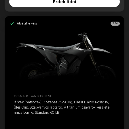
Érdeklődni
Átvételre kész
SM
STARK VARG SM
lábfék (hátsó fék), Közepes 75-90 kg, Pirelli Diablo Rosso IV,
Ülés Grip, Szabványos lábtartó, A titánium csavarok készlete
nincs benne, Standard 60 LE