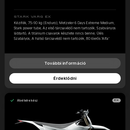
STARK VARG EX
Kézifék, 75-90 kg (Enduro), Metzeler 6 Days Extreme Medium,
Stark power tube, Az első tárcsavédő nem tartozék, Szabványos
lábtartó, A titánium csavarok készlete nincs benne, Ülés
Szabályos, A hátsó tárcsavédő nem tartozék, 80 lóerős 'Alfa'
További információ
Érdeklődni
Átvételre kész
EX