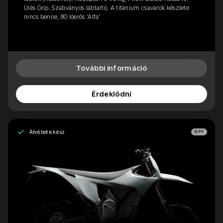
Ülés Grip, Szabványos lábtartó, A titánium csavarok készlete
nincs benne, 80 lóerős 'Alfa'
További információ
Érdeklődni
Átvételre kész
SM