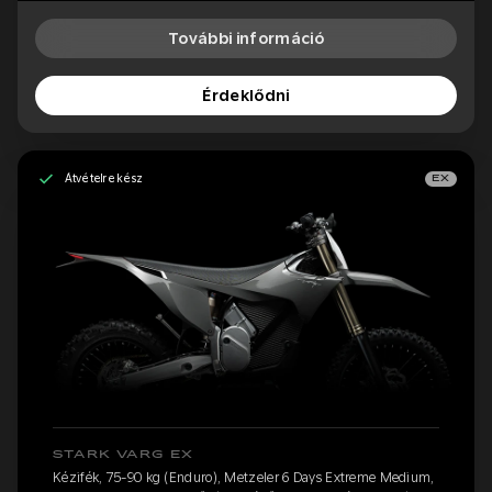
További információ
Érdeklődni
Átvételre kész
EX
STARK VARG EX
Kézifék, 75-90 kg (Enduro), Metzeler 6 Days Extreme Medium,