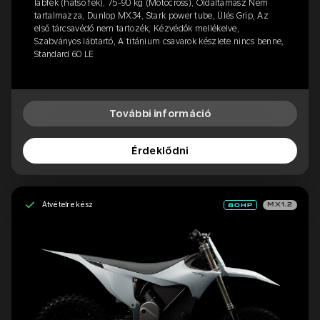
lábfék (hátsó fék), 75-90 kg (Motocross), Oldaltámasz Nem
tartalmazza, Dunlop MX34, Stark power tube, Ülés Grip, Az
első tárcsavédő nem tartozék, Kézvédők mellékelve,
Szabványos lábtartó, A titánium csavarok készlete nincs benne,
Standard 60 LE
További információ
Érdeklődni
Átvételre kész
MX1.2