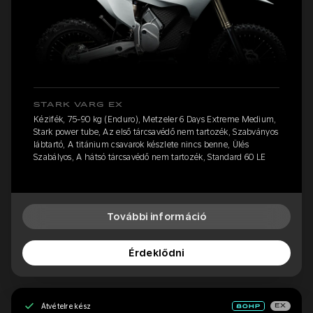
STARK VARG EX
Kézifék, 75-90 kg (Enduro), Metzeler 6 Days Extreme Medium,
Stark power tube, Az első tárcsavédő nem tartozék, Szabványos
lábtartó, A titánium csavarok készlete nincs benne, Ülés
Szabályos, A hátsó tárcsavédő nem tartozék, Standard 60 LE
További információ
Érdeklődni
Átvételre kész
EX