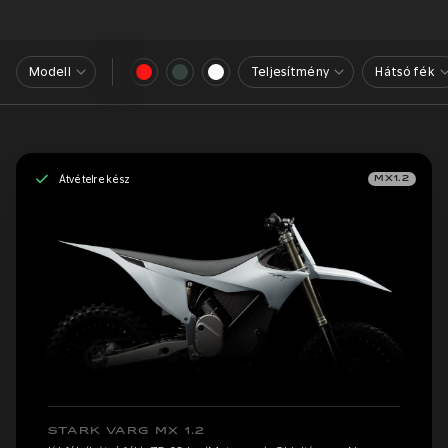
Modell
Teljesítmény
Hátsó fék
Átvételre kész
MX1.2
STARK VARG MX 1.2