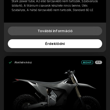
Stark power tube, Az első tárcsavédő nem tartozék, Szabványos
lábtartó, A titánium csavarok készlete nincs benne, Ülés
Szabályos, A hátsó tárcsavédő nem tartozék, Standard 60 LE
További információ
Érdeklődni
Átvételre kész
EX