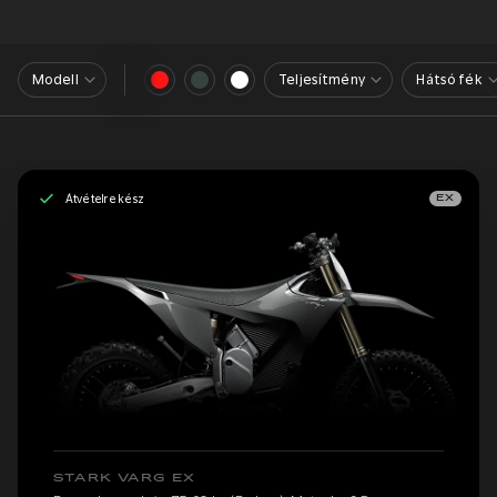
Modell
Teljesítmény
Hátsó fék
Átvételre kész
EX
STARK VARG EX