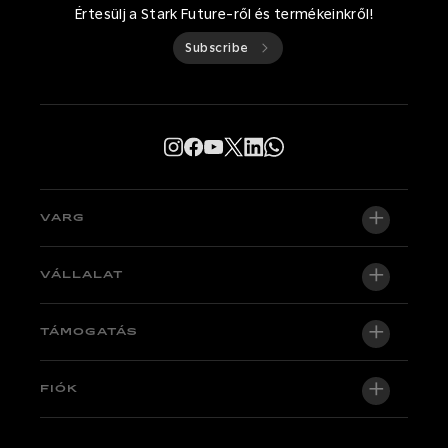
Értesülj a Stark Future-ről és termékeinkről!
Subscribe
VARG
VARG EX
VÁLLALAT
VARG MX 1.2
Rólunk
TÁMOGATÁS
VARG SM
Newsroom
Factory Edition
Támogatás központi
FIÓK
Legyen kereskedő
Kerékpárok raktáron
Technical & Tutorials
Minőségpolitika
Log in / Sign up