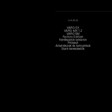
VARG
VARG EX
VARG MX 1.2
VARG SM
Factory Edition
Kerékpárok raktáron
Próbaút
Alkatrészek és tartozékok
Stark kereskedők