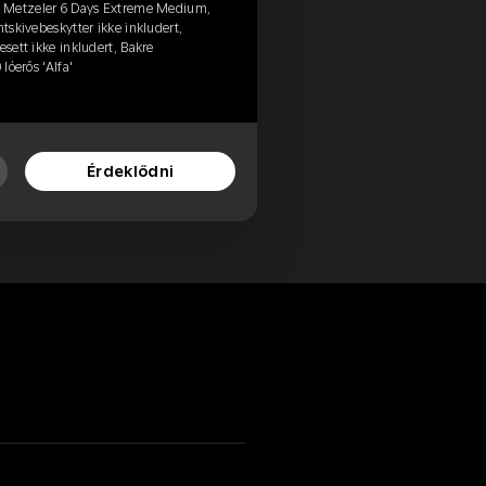
, Metzeler 6 Days Extreme Medium,
ntskivebeskytter ikke inkludert,
esett ikke inkludert, Bakre
lóerős 'Alfa'
Érdeklődni