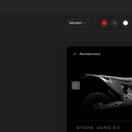
Modell
Átvételre kész
STARK VARG EX