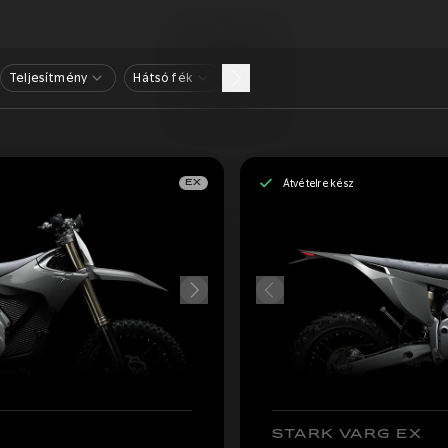
Teljesítmény
Hátsó fék
Átvételre kész
EX
STARK VARG EX