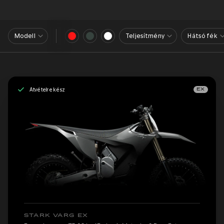
Modell
Teljesítmény
Hátsó fék
Átvételre kész
EX
STARK VARG EX