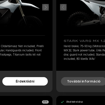
STARK VARG MX 1.
 Oldaltámasz Not included, Pirelli
Hand brake, 75-90 kg (Motocross
ular, Handguards included, Front
MX32, Stark power tube, Ülés R
footpegs, Titanium bolts kit not
disc guard not included, Standar
included, 80 lóerős 'Alfa'
Érdeklődni
További információ
Átvételre kész
EX