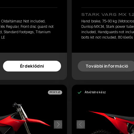
STARK VARG MX 1.
, Oldaltámasz Not included,
Hand brake, 75-90 kg (Motocros
és Regular, Front disc guard not
Dunlop MX34, Stark power tube, 
d, Standard footpegs, Titanium
included, Handguards not inclu
0 LE
bolts kit not included, 80 lóerős 
Érdeklődni
További információ
Átvételre kész
MX1.2