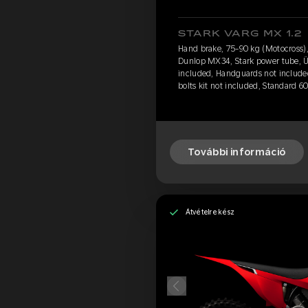
STARK VARG MX 1.2
Hand brake, 75-90 kg (Motocross)
Dunlop MX34, Stark power tube, Ül
included, Handguards not include
bolts kit not included, Standard 6
További információ
Átvételre kész