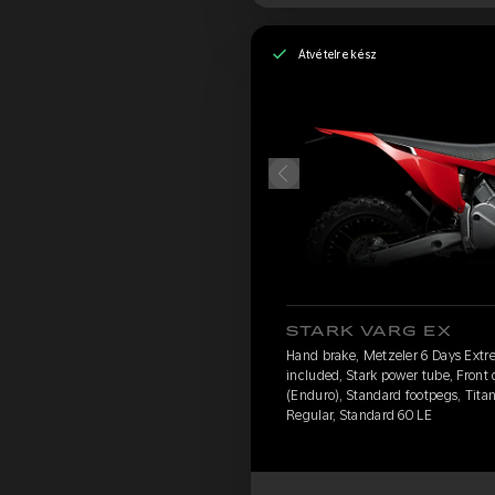
Átvételre kész
STARK VARG EX
Hand brake, Metzeler 6 Days Extr
included, Stark power tube, Front
(Enduro), Standard footpegs, Titan
Regular, Standard 60 LE