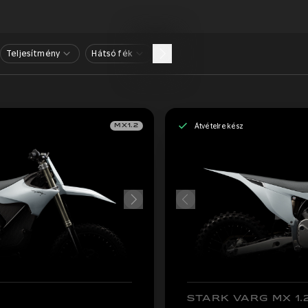
Teljesítmény
Hátsó fék
Átvételre kész
MX1.2
STARK VARG MX 1.