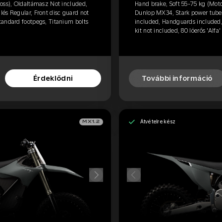
oss), Oldaltámasz Not included,
Hand brake, Soft 55-75 kg (Mot
és Regular, Front disc guard not
Dunlop MX34, Stark power tube, 
tandard footpegs, Titanium bolts
included, Handguards included,
kit not included, 80 lóerős 'Alfa'
Érdeklődni
További információ
Átvételre kész
MX1.2