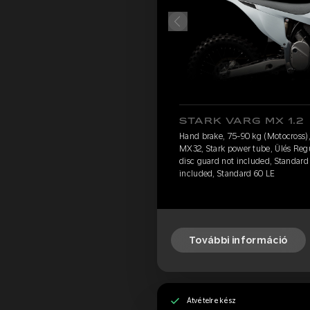
STARK VARG MX 1.2
Hand brake, 75-90 kg (Motocross),
MX32, Stark power tube, Ülés Reg
disc guard not included, Standard 
included, Standard 60 LE
További információ
Átvételre kész