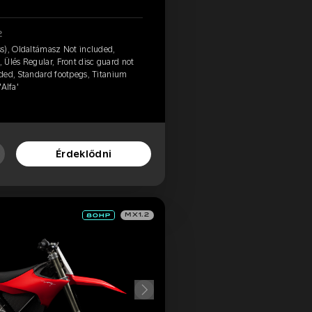
2
s), Oldaltámasz Not included,
Ülés Regular, Front disc guard not
ded, Standard footpegs, Titanium
'Alfa'
Érdeklődni
MX1.2