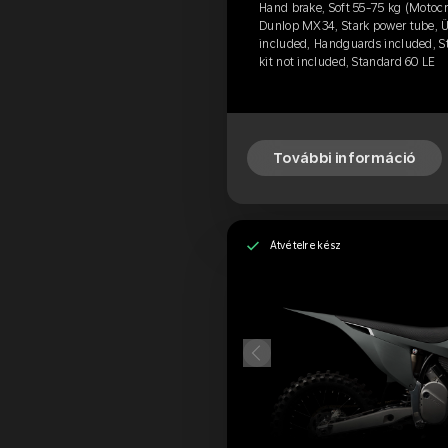
Hand brake, Soft 55-75 kg (Motocr
Dunlop MX34, Stark power tube, Ül
included, Handguards included, S
kit not included, Standard 60 LE
További információ
Átvételre kész