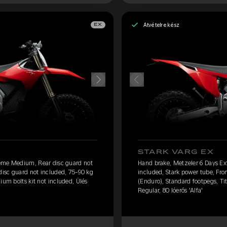
Átvételre kész
EX
STARK VARG EX
eme Medium, Rear disc guard not
Hand brake, Metzeler 6 Days E
 disc guard not included, 75-90 kg
included, Stark power tube, Fro
ium bolts kit not included, Ülés
(Enduro), Standard footpegs, Tit
Regular, 80 lóerős 'Alfa'