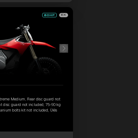
EX
xtreme Medium, Rear disc guard not
nt disc guard not included, 75-90 kg
anium bolts kit not included, Ülés