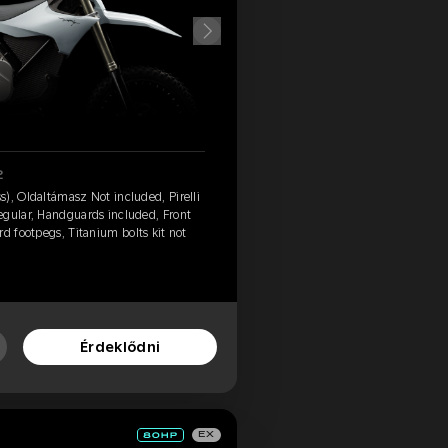
2
), Oldaltámasz Not included, Pirelli
egular, Handguards included, Front
d footpegs, Titanium bolts kit not
Érdeklődni
EX