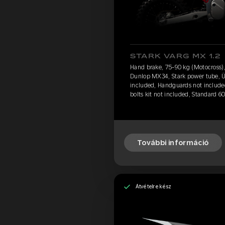
STARK VARG MX 1.2
Hand brake, 75-90 kg (Motocross)
Dunlop MX34, Stark power tube, Ül
included, Handguards not include
bolts kit not included, Standard 6
További információ
Átvételre kész