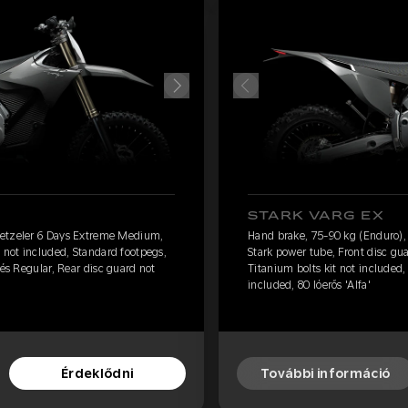
STARK VARG EX
Metzeler 6 Days Extreme Medium,
Hand brake, 75-90 kg (Enduro)
 not included, Standard footpegs,
Stark power tube, Front disc gu
lés Regular, Rear disc guard not
Titanium bolts kit not included,
included, 80 lóerős 'Alfa'
Érdeklődni
További információ