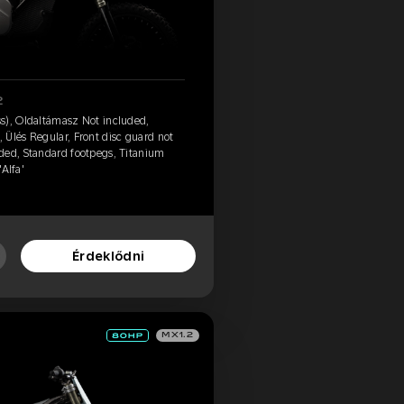
2
s), Oldaltámasz Not included,
Ülés Regular, Front disc guard not
ded, Standard footpegs, Titanium
'Alfa'
Érdeklődni
MX1.2