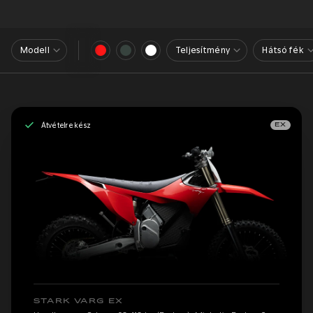
Modell
Teljesítmény
Hátsó fék
Átvételre kész
EX
STARK VARG EX