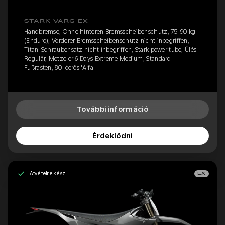
STARK VARG EX
Handbremse, Ohne hinteren Bremsscheibenschutz, 75-90 kg
(Enduro), Vorderer Bremsscheibenschutz nicht inbegriffen,
Titan-Schraubensatz nicht inbegriffen, Stark power tube, Ülés
Regulär, Metzeler 6 Days Extreme Medium, Standard-
Fußrasten, 80 lóerős 'Alfa'
További információ
Érdeklődni
Átvételre kész
EX