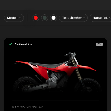
Modell
Teljesítmény
Hátsó fék
Átvételre kész
EX
STARK VARG EX