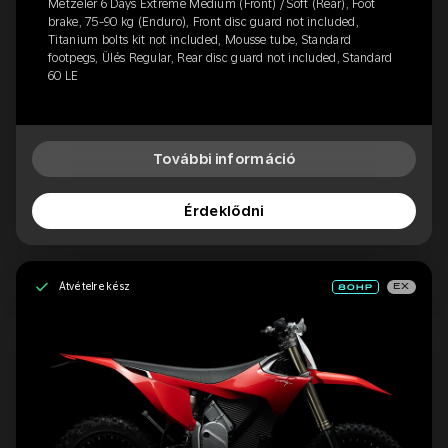
Metzeler 6 Days Extreme Medium (Front) / Soft (Rear), Foot
brake, 75-90 kg (Enduro), Front disc guard not included,
Titanium bolts kit not included, Mousse tube, Standard
footpegs, Ülés Regular, Rear disc guard not included, Standard
60 LE
További információ
Érdeklődni
Átvételre kész
EX