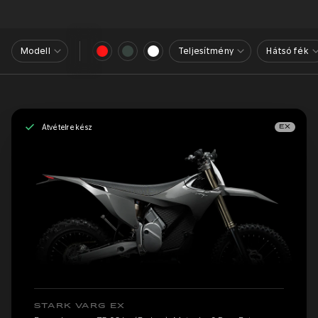
Modell
Teljesítmény
Hátsó fék
Átvételre kész
EX
STARK VARG EX