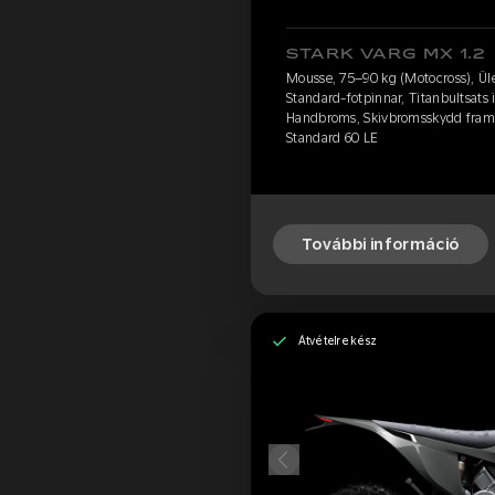
STARK VARG MX 1.2
Mousse, 75–90 kg (Motocross), Ülé
Standard-fotpinnar, Titanbultsats 
Handbroms, Skivbromsskydd fram 
Standard 60 LE
További információ
Átvételre kész