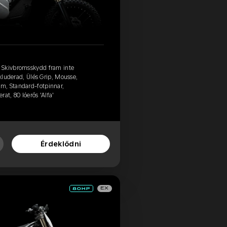
 Skivbromsskydd fram inte
nkluderad, Ülés Grip, Mousse,
m, Standard-fotpinnar,
at, 80 lóerős 'Alfa'
Érdeklődni
EX