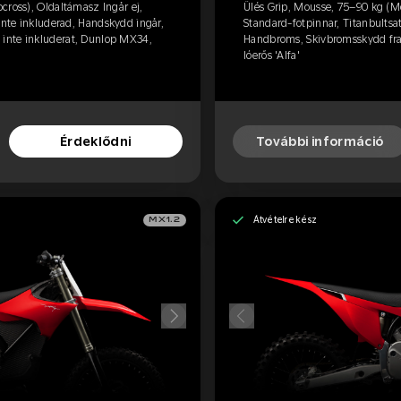
cross), Oldaltámasz Ingår ej,
Ülés Grip, Mousse, 75–90 kg (Mo
inte inkluderad, Handskydd ingår,
Standard-fotpinnar, Titanbultsa
inte inkluderat, Dunlop MX34,
Handbroms, Skivbromsskydd fra
lóerős 'Alfa'
Érdeklődni
További információ
Átvételre kész
MX1.2