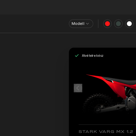
Modell
Átvételre kész
STARK VARG MX 1.2