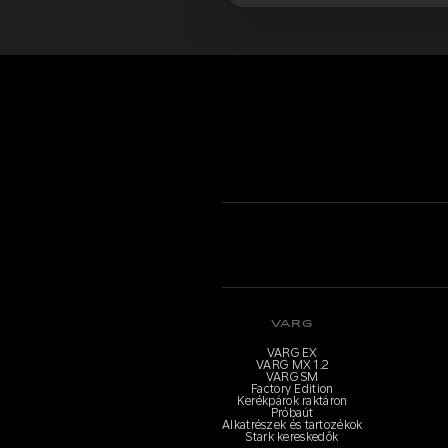
VARG
VARG EX
VARG MX 1.2
VARG SM
Factory Edition
Kerékpárok raktáron
Próbaút
Alkatrészek és tartozékok
Stark kereskedők