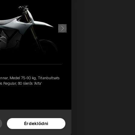
nnar, Medel 75-90 kg, Titanbultsats
 Regular, 80 lóerős 'Alfa'
Érdeklődni