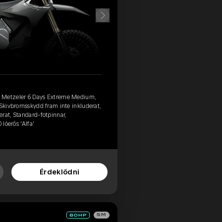
, Metzeler 6 Days Extreme Medium,
 Skivbromsskydd fram inte inkluderat,
rat, Standard-fotpinnar,
 lóerős 'Alfa'
Érdeklődni
SM