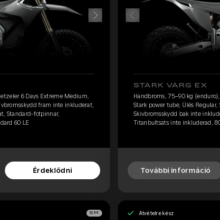
STARK VARG EX
etzeler 6 Days Extreme Medium,
Handbroms, 75–90 kg (enduro)
kivbromsskydd fram inte inkluderat,
Stark power tube, Ülés Regular,
t, Standard-fotpinnar,
Skivbromsskydd bak inte inklude
ndard 60 LE
Titanbultsats inte inkluderad, 80
Érdeklődni
További információ
Átvételre kész
SM