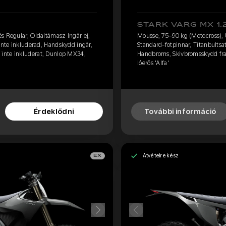
STARK VARG MX 1.
s Regular, Oldaltámasz Ingår ej,
Mousse, 75–90 kg (Motocross), Ü
inte inkluderad, Handskydd ingår,
Standard-fotpinnar, Titanbultsa
inte inkluderat, Dunlop MX34,
Handbroms, Skivbromsskydd fra
lóerős 'Alfa'
Érdeklődni
További információ
Átvételre kész
EX