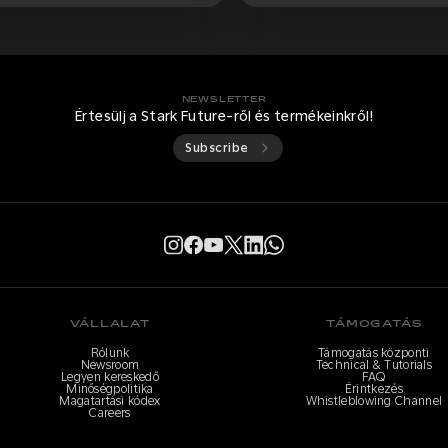
NEWSLETTER
Értesülj a Stark Future-ről és termékeinkről!
Subscribe
VÁLLALAT
TÁMOGATÁS
Rólunk
Támogatás központi
Newsroom
Technical & Tutorials
Legyen kereskedő
FAQ
Minőségpolitika
Érintkezés
Magatartási kódex
Whistleblowing Channel
Careers