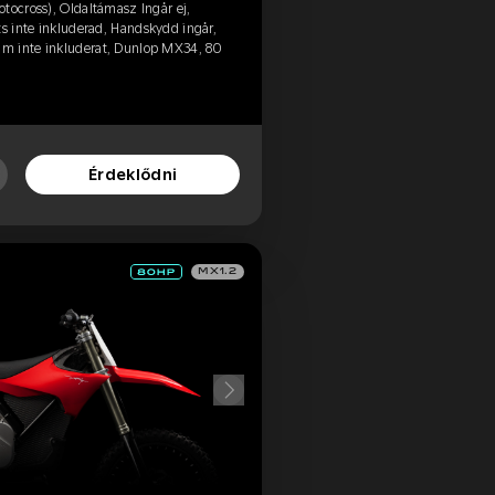
tocross), Oldaltámasz Ingår ej,
ts inte inkluderad, Handskydd ingår,
m inte inkluderat, Dunlop MX34, 80
Érdeklődni
MX1.2