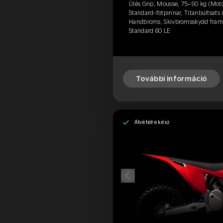
Ülés Grip, Mousse, 75–90 kg (Moto
Standard-fotpinnar, Titanbultsats 
Handbroms, Skivbromsskydd fram 
Standard 60 LE
További információ
Átvételre kész