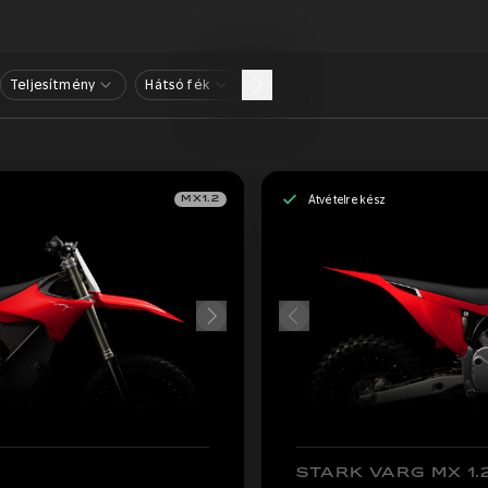
Teljesítmény
Hátsó fék
Átvételre kész
MX1.2
STARK VARG MX 1.