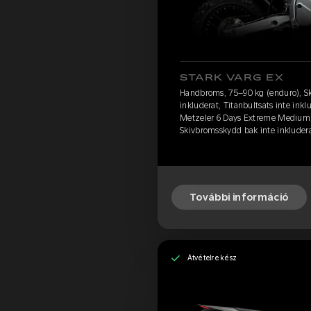
STARK VARG EX
Handbroms, 75–90 kg (enduro), S
inkluderat, Titanbultsats inte inkl
Metzeler 6 Days Extreme Medium,
Skivbromsskydd bak inte inkludera
További információ
Átvételre kész