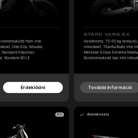
STARK VARG EX
kivbromsskydd fram inte
Handbroms, 75–90 kg (enduro),
uderad, Ülés Grip, Mousse,
inkluderat, Titanbultsats inte i
 Standard-fotpinnar,
Metzeler 6 Days Extreme Mediu
t, Standard 60 LE
Skivbromsskydd bak inte inkluder
Érdeklődni
További információ
Átvételre kész
EX