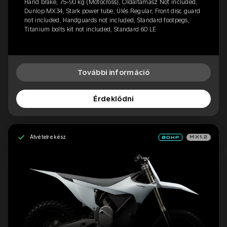
Hand brake, 75-90 kg (Motocross), Oldaltámasz Not included,
Dunlop MX34, Stark power tube, Ülés Regular, Front disc guard
not included, Handguards not included, Standard footpegs,
Titanium bolts kit not included, Standard 60 LE
További információ
Érdeklődni
Átvételre kész
MX1.2