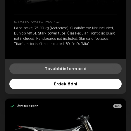
STARK VARG MX 1.2
Hand brake, 75-90 kg (Motocross), Oldaltámasz Not included,
Dunlop MX34, Stark power tube, Ülés Regular, Front disc guard
not included, Handguards not included, Standard footpegs,
Titanium bolts kit not included, 80 lóerős 'Alfa'
További információ
Érdeklődni
Átvételre kész
EX