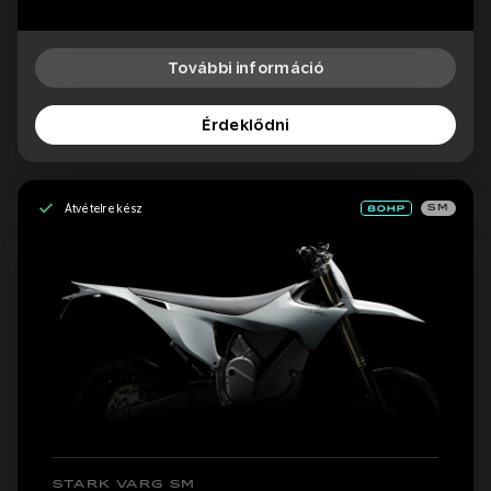
További információ
Érdeklődni
Átvételre kész
SM
STARK VARG SM