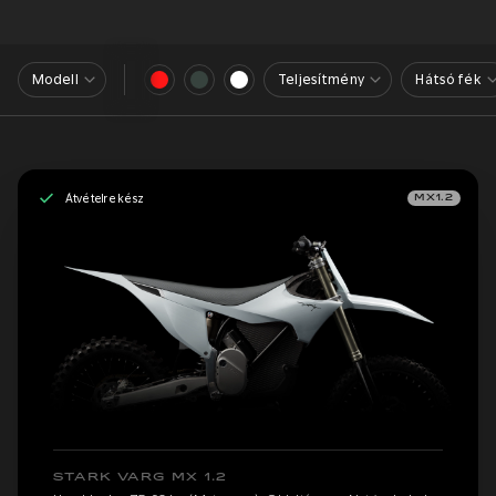
Modell
Teljesítmény
Hátsó fék
Átvételre kész
MX1.2
STARK VARG MX 1.2