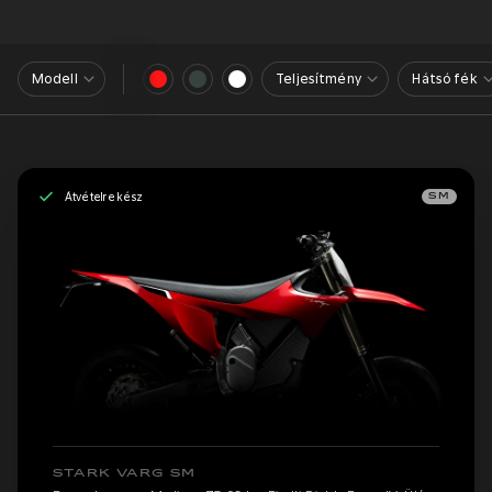
Modell
Teljesítmény
Hátsó fék
Átvételre kész
SM
STARK VARG SM