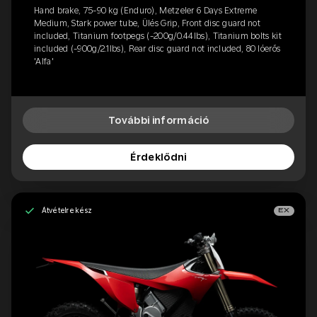
Hand brake, 75-90 kg (Enduro), Metzeler 6 Days Extreme
Medium, Stark power tube, Ülés Grip, Front disc guard not
included, Titanium footpegs (-200g/0.44lbs), Titanium bolts kit
included (-900g/2.1lbs), Rear disc guard not included, 80 lóerős
'Alfa'
További információ
Érdeklődni
Átvételre kész
EX