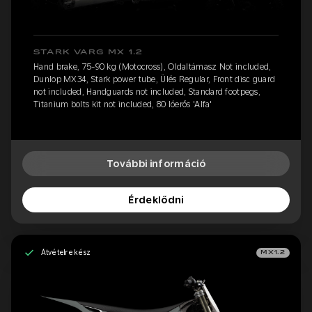
STARK VARG MX 1.2
Hand brake, 75-90 kg (Motocross), Oldaltámasz Not included,
Dunlop MX34, Stark power tube, Ülés Regular, Front disc guard
not included, Handguards not included, Standard footpegs,
Titanium bolts kit not included, 80 lóerős 'Alfa'
További információ
Érdeklődni
Átvételre kész
MX1.2