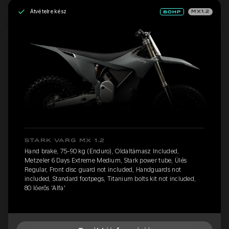
Átvételre kész
MX1.2
STARK VARG MX 1.2
Hand brake, 75-90 kg (Enduro), Oldaltámasz Included,
Metzeler 6 Days Extreme Medium, Stark power tube, Ülés
Regular, Front disc guard not included, Handguards not
included, Standard footpegs, Titanium bolts kit not included,
80 lóerős 'Alfa'