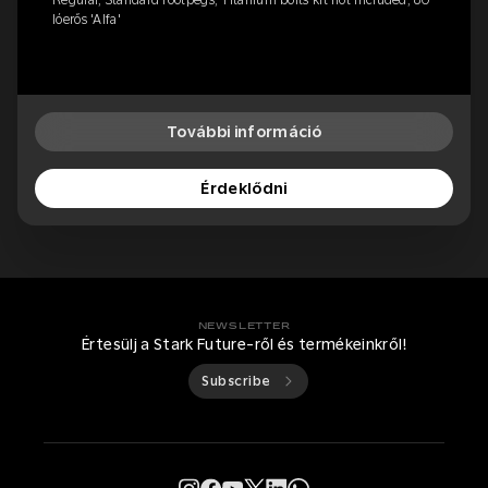
Regular, Standard footpegs, Titanium bolts kit not included, 80
lóerős 'Alfa'
További információ
Érdeklődni
NEWSLETTER
Értesülj a Stark Future-ről és termékeinkről!
Subscribe