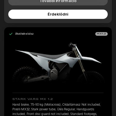
További információ
Érdeklődni
Átvételre kész
MX1.2
STARK VARG MX 1.2
Hand brake, 75-90 kg (Motocross), Oldaltámasz Not included,
Pirelli MX32, Stark power tube, Ülés Regular, Handguards
included, Front disc guard not included, Standard footpegs,