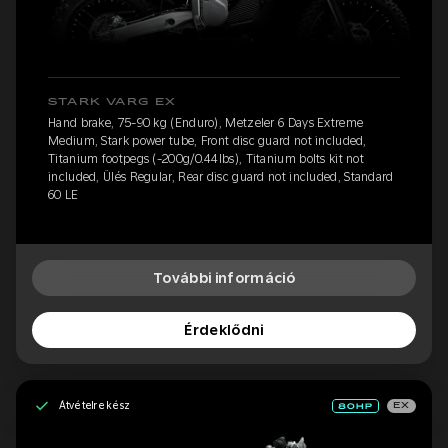
STARK VARG EX
Hand brake, 75-90 kg (Enduro), Metzeler 6 Days Extreme
Medium, Stark power tube, Front disc guard not included,
Titanium footpegs (-200g/0.44lbs), Titanium bolts kit not
included, Ülés Regular, Rear disc guard not included, Standard
60 LE
További információ
Érdeklődni
Átvételre kész
EX