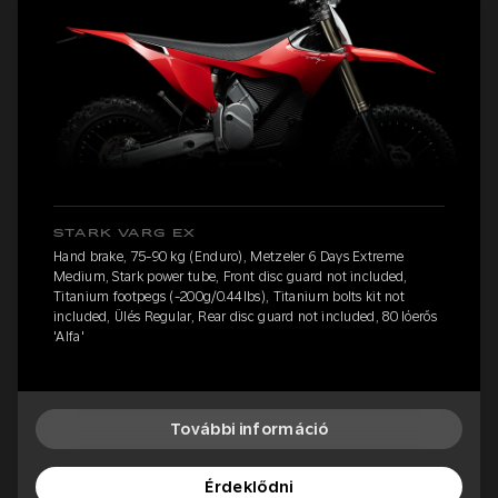
STARK VARG EX
Hand brake, 75-90 kg (Enduro), Metzeler 6 Days Extreme
Medium, Stark power tube, Front disc guard not included,
Titanium footpegs (-200g/0.44lbs), Titanium bolts kit not
included, Ülés Regular, Rear disc guard not included, 80 lóerős
'Alfa'
További információ
Érdeklődni