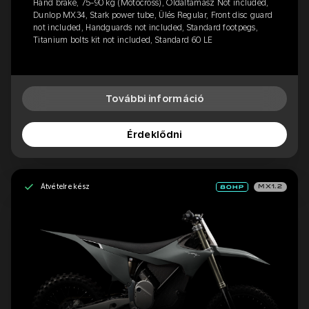
Hand brake, 75-90 kg (Motocross), Oldaltámasz Not included,
Dunlop MX34, Stark power tube, Ülés Regular, Front disc guard
not included, Handguards not included, Standard footpegs,
Titanium bolts kit not included, Standard 60 LE
További információ
Érdeklődni
Átvételre kész
MX1.2