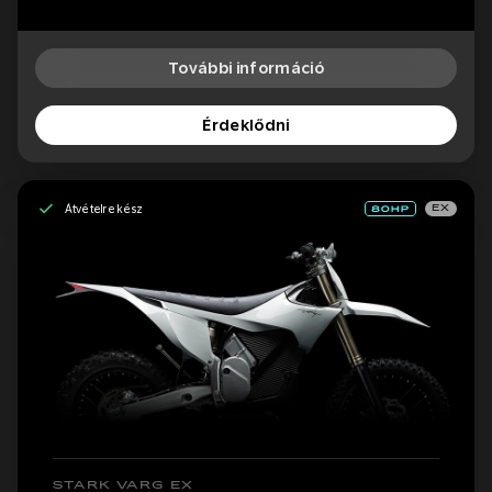
További információ
Érdeklődni
Átvételre kész
EX
STARK VARG EX