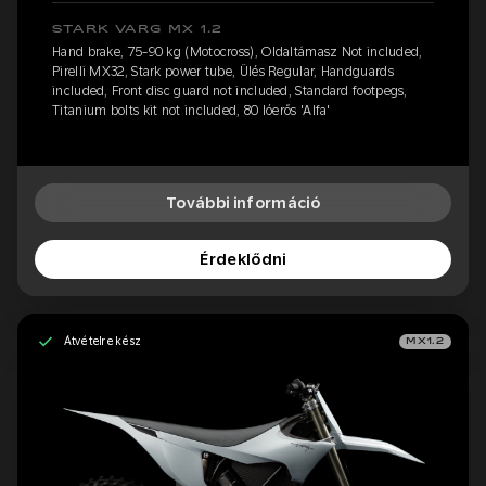
STARK VARG MX 1.2
Hand brake, 75-90 kg (Motocross), Oldaltámasz Not included,
Pirelli MX32, Stark power tube, Ülés Regular, Handguards
included, Front disc guard not included, Standard footpegs,
Titanium bolts kit not included, 80 lóerős 'Alfa'
További információ
Érdeklődni
Átvételre kész
MX1.2