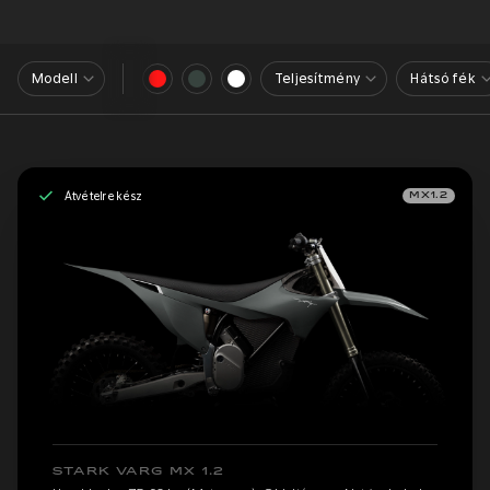
Modell
Teljesítmény
Hátsó fék
Átvételre kész
MX1.2
STARK VARG MX 1.2