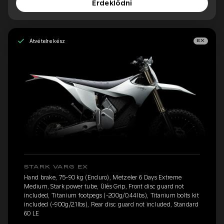
Érdeklődni
Átvételre kész
EX
STARK VARG EX
Hand brake, 75-90 kg (Enduro), Metzeler 6 Days Extreme
Medium, Stark power tube, Ülés Grip, Front disc guard not
included, Titanium footpegs (-200g/0.44lbs), Titanium bolts kit
included (-900g/2.1lbs), Rear disc guard not included, Standard
60 LE