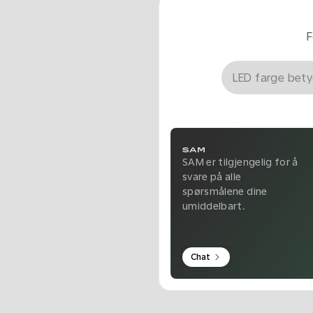
F
SAM
SAM er tilgjengelig for å
svare på alle
spørsmålene dine
umiddelbart.
Chat