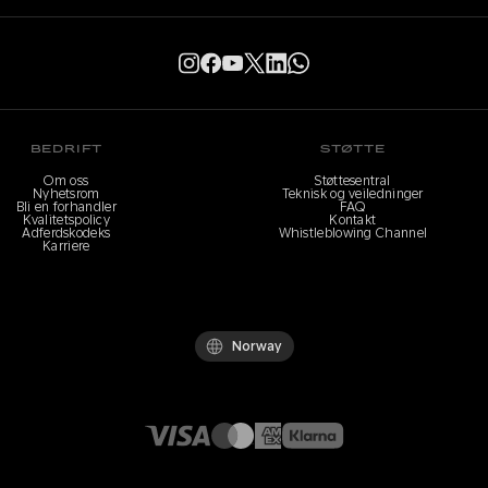
BEDRIFT
STØTTE
Om oss
Støttesentral
Nyhetsrom
Teknisk og veiledninger
Bli en forhandler
FAQ
Kvalitetspolicy
Kontakt
Adferdskodeks
Whistleblowing Channel
Karriere
Norway