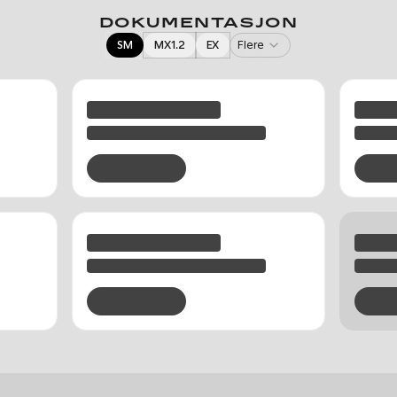
DOKUMENTASJON
SM
MX1.2
EX
Flere