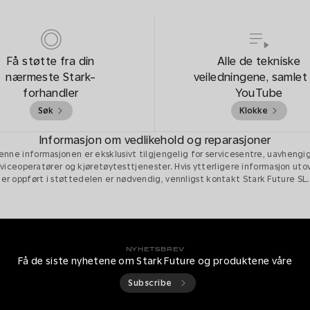
Få støtte fra din
Alle de tekniske
nærmeste Stark-
veiledningene, samlet
forhandler
YouTube
Søk
Klokke
Informasjon om vedlikehold og reparasjoner
enne informasjonen er eksklusivt tilgjengelig for servicesentre, uavhengi
viceoperatører og kjøretøytesttjenester. Hvis ytterligere informasjon ut
er oppført i støttedelen er nødvendig, vennligst kontakt Stark Future SL.
NYHETSBREV
Få de siste nyhetene om Stark Future og produktene våre
Subscribe