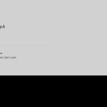
 på
ge
over det som