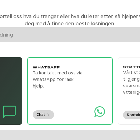
ortell oss hva du trenger eller hva du leter etter, så hjelper 
deg med å finne den beste løsningen.
STØTT
WHATSAPP
Vårt st
Ta kontakt med oss via
tilgjeng
WhatsApp for rask
spørsmå
hjelp.
ytterli
Chat
Konta