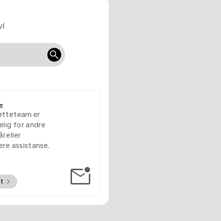
vi
E
øtteteam er
elig for andre
l eller
gere assistanse.
kt