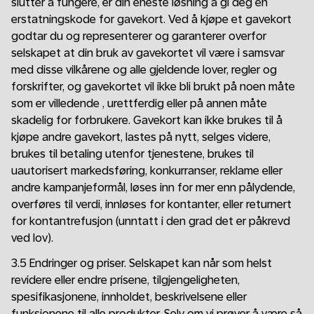
slutter å fungere, er din eneste løsning å gi deg en
erstatningskode for gavekort. Ved å kjøpe et gavekort
godtar du og representerer og garanterer overfor
selskapet at din bruk av gavekortet vil være i samsvar
med disse vilkårene og alle gjeldende lover, regler og
forskrifter, og gavekortet vil ikke bli brukt på noen måte
som er villedende , urettferdig eller på annen måte
skadelig for forbrukere. Gavekort kan ikke brukes til å
kjøpe andre gavekort, lastes på nytt, selges videre,
brukes til betaling utenfor tjenestene, brukes til
uautorisert markedsføring, konkurranser, reklame eller
andre kampanjeformål, løses inn for mer enn pålydende,
overføres til verdi, innløses for kontanter, eller returnert
for kontantrefusjon (unntatt i den grad det er påkrevd
ved lov).
3.5 Endringer og priser. Selskapet kan når som helst
revidere eller endre prisene, tilgjengeligheten,
spesifikasjonene, innholdet, beskrivelsene eller
funksjonene til alle produkter. Selv om vi prøver å være så