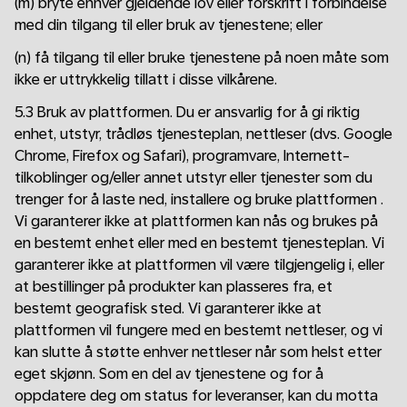
(m) bryte enhver gjeldende lov eller forskrift i forbindelse
med din tilgang til eller bruk av tjenestene; eller
(n) få tilgang til eller bruke tjenestene på noen måte som
ikke er uttrykkelig tillatt i disse vilkårene.
5.3 Bruk av plattformen. Du er ansvarlig for å gi riktig
enhet, utstyr, trådløs tjenesteplan, nettleser (dvs. Google
Chrome, Firefox og Safari), programvare, Internett-
tilkoblinger og/eller annet utstyr eller tjenester som du
trenger for å laste ned, installere og bruke plattformen .
Vi garanterer ikke at plattformen kan nås og brukes på
en bestemt enhet eller med en bestemt tjenesteplan. Vi
garanterer ikke at plattformen vil være tilgjengelig i, eller
at bestillinger på produkter kan plasseres fra, et
bestemt geografisk sted. Vi garanterer ikke at
plattformen vil fungere med en bestemt nettleser, og vi
kan slutte å støtte enhver nettleser når som helst etter
eget skjønn. Som en del av tjenestene og for å
oppdatere deg om status for leveranser, kan du motta