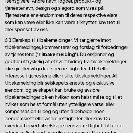
lisensgivere. Andre navn, logoer, produkt- og
tjenestenavn, design og slagord som vises på
Tjenestene er eiendommen til deres respektive eiere,
som kan være eller ikke kan være tilknyttet, knyttet til
eller sponset av oss.
6.3 Eierskap til tilbakemeldinger. Vi tar gjerne imot
tilbakemeldinger, kommentarer og forslag til forbedringer
av tjenestene ("
Tilbakemelding
"). Du erkjenner og
godtar uttrykkelig at ethvert bidrag fra tilbakemeldinger
ikke gir eller vil gi deg noen rettigheter, tittel eller
interesse i tjenestene eller i slike tilbakemeldinger. All
tilbakemelding blir selskapets eneste og eksklusive
eiendom, og selskapet kan bruke og avsløre
tilbakemeldinger på en hvilken som helst måte og til et
hvilket som helst formål uten ytterligere varsel eller
kompensasjon til deg og uten å beholde noen
eiendomsrett eller andre rettigheter eller krav. Du
overdrar herved til selskapet enhver rettighet, tittel og
interesse (inkludert, men ikke begrenset til, patenter,