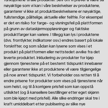
nøyaktige som vi kan i våre beskrivelser av produktene,
garanterer vi ikke at produktbeskrivelsene er nøyaktige,
fullstendige, pålitelige, aktuelle eller feilfrie. For eksempel
er det en risiko for farge- og visningsfeil på plattformen
på grunn av dataskjermoppløsninger og faktiske
produktfarger kan variere. I tillegg kan lys i produktene
(dvs. frontlykter, indikatorer osv.) endres basert på lokale
forskrifter, og som sådan kan lysene som vises i et
produkt på plattformen eller nettstedet avvike fra det
leverte produktet. Inkludering av produkter for kjøp
gjennom tjenestene på et bestemt tidspunkt innebærer
eller garanterer ikke at produktene vil være tilgjengelige
på noe annet tidspunkt. Vi forbeholder oss retten til å
endre prisene for produkter som vises på tjenestene når
som helst, og til å korrigere prisfeil som kan oppstå
utilsiktet (og å kansellere bestillinger etter eget skjønn
som ble kjøpt med prisfeil). Alle slike endringer skal tre i
kraft umiddelbart etter publisering av slike nye