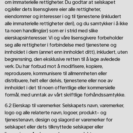
om immaterielle rettigheter. Du godtar at selskapet
og/eller dets lisensgivere eier alle rettigheter,
eiendommer og interesser i og til tjenestene (inkludert
alle immaterielle rettigheter deri), og du samtykker i å ikke
ta noen handling(er) som er i strid med slike
eierskapsinteresser. Vi og våre lisensgivere forbeholder
seg alle rettigheter i forbindelse med tjenestene og
innholdet i dem (annet enn innholdet ditt), inkludert, uten
begrensning, den eksklusive retten til å lage avledede
verk. Du har forbud mot å modifisere, kopiere,
reprodusere, kommunisere til allmennheten eller
distribuere, helt eller delvis, tjenestene eller noe av
innholdet i det til noen offentlige eller kommersielle
formål, med unntak av vårt skriftlige forhåndssamtykke.
6.2 Eierskap til varemerker. Selskapets navn, varemerker,
logo og alle relaterte navn, logoer, produkt- og
tjenestenavn, design og slagord er varemerker for
selskapet eller dets tilknyttede selskaper eller