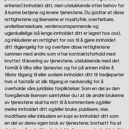
enheter) Innholdet ditt, men utelukkende etter behov for
å kunne betjene og levere tjenestene. Du godtar at disse
rettighetene og lisensene er royaltyfrie, overførbare,
underlisensierbare, verdensomspennende og
ugjenkallelige (så lenge innholdet ditt er lagret hos oss),
og inkluderer en rettighet for oss til å gjøre innholdet
ditt tilgjengelig for og overføre disse rettighetene
sammen med andre som vi har kontraktsforhold med
knyttet til levering av tjenestene, utelukkende med det
formål å tilby slike tjenester, og for på annen måte å
tillate tilgang til eller avsløre innholdet ditt til tredjeparter
hvis vi fastslår at slik tilgang er nødvendig for å
overholde våre juridiske forpliktelser. Som en del av den
foregående lisensen samtykker du i at de andre brukerne
av tjenestene skal ha rett til å kommentere og/eller
merke innholdet ditt og/eller bruke, publisere, vise,
modifisere eller inkludere en kopi av innholdet ditt som
en del av deres egen bruk av tjenestene; bortsett fra at