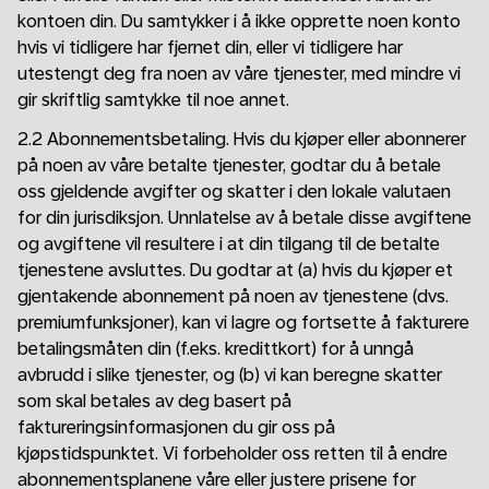
kontoen din. Du samtykker i å ikke opprette noen konto
hvis vi tidligere har fjernet din, eller vi tidligere har
utestengt deg fra noen av våre tjenester, med mindre vi
gir skriftlig samtykke til noe annet.
2.2 Abonnementsbetaling. Hvis du kjøper eller abonnerer
på noen av våre betalte tjenester, godtar du å betale
oss gjeldende avgifter og skatter i den lokale valutaen
for din jurisdiksjon. Unnlatelse av å betale disse avgiftene
og avgiftene vil resultere i at din tilgang til de betalte
tjenestene avsluttes. Du godtar at (a) hvis du kjøper et
gjentakende abonnement på noen av tjenestene (dvs.
premiumfunksjoner), kan vi lagre og fortsette å fakturere
betalingsmåten din (f.eks. kredittkort) for å unngå
avbrudd i slike tjenester, og (b) vi kan beregne skatter
som skal betales av deg basert på
faktureringsinformasjonen du gir oss på
kjøpstidspunktet. Vi forbeholder oss retten til å endre
abonnementsplanene våre eller justere prisene for