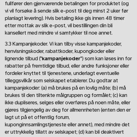
fullfører den gjenværende betalingen for produktet (og
vi vil forsøke å sende slik e-post til deg minst 2 uker før
planlagt levering). Hvis betaling ikke gis innen 48 timer
etter mottak av slik e-post, vil bestillingen din bli
kansellert med mindre vi samtykker til noe annet.
3.3 Kampanjekoder. Vi kan tilby visse kampanjekoder,
henvisningskoder, rabattkoder, kupongkoder eller
lignende tilbud ("
kampanjekoder
") som kan løses inn for
rabatter på fremtidige tilbud, eller andre funksjoner eller
fordeler knyttet til tjenestene, underlagt eventuelle
tilleggsvilkår som selskapet etablerer. Du godtar at
kampanjekoder: (a) må brukes på en lovlig måte; (b) må
brukes til den tiltenkte målgruppen og formålet; (c) kan
ikke dupliseres, selges eller overføres på noen måte, eller
gjøres tilgjengelig av deg for allmennheten (enten den er
lagt ut på et offentlig forum,
kuponginnsamlingstjeneste eller annet), med mindre det
er uttrykkelig tillatt av selskapet; (d) kan bli deaktivert