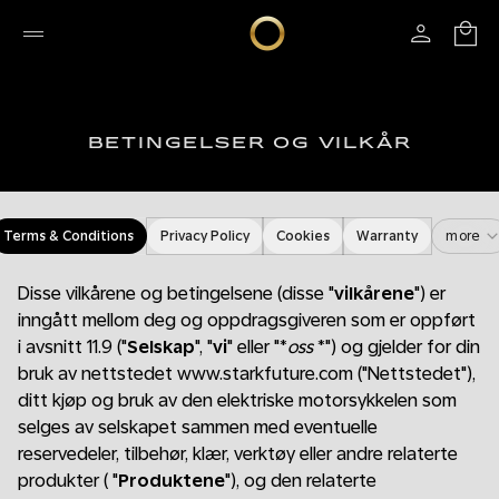
BETINGELSER OG VILKÅR
Terms & Conditions
Privacy Policy
Cookies
Warranty
more
Disse vilkårene og betingelsene (disse "
vilkårene
") er
inngått mellom deg og oppdragsgiveren som er oppført
i avsnitt 11.9 ("
Selskap
", "
vi
" eller "*
oss
*") og gjelder for din
bruk av nettstedet www.starkfuture.com ("Nettstedet"),
ditt kjøp og bruk av den elektriske motorsykkelen som
selges av selskapet sammen med eventuelle
reservedeler, tilbehør, klær, verktøy eller andre relaterte
produkter ( "
Produktene
"), og den relaterte