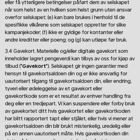
eller få ytterligere betingelser påført dem av selskapet
når som helst av en hvilken som helst grunn uten ansvar
overfor selskapet; (e) kan bare brukes i henhold til de
spesifikke vilkårene som selskapet oppretter for slike
kampanjekoder; (f) ikke er gyldige for kontanter eller
andre kreditter eller poeng; og (g) kan utløpe før bruk.
3.4 Gavekort. Materielle og/eller digitale gavekort som
inneholder lagret pengeverdi kan tilbys av oss for kjøp av
tilbud ("
Gavekort
"). Selskapet gir ingen garantier med
hensyn til gavekortsaldoen din og er ikke ansvarlig for
uautorisert tilgang til gavekortsaldoen din, eller endring,
tyveri eller ødeleggelse av et gavekort eller
gavekortkode som er et resultat av enhver handling fra
deg eller en tredjepart. Vi kan suspendere eller forby bruk
av gavekortet ditt hvis gavekortet eller gavekortkoden
har blitt rapportert tapt eller stjålet, eller hvis vi mener at
gavekortsaldoen din blir brukt mistenkelig, uredelig eller
på en annen uautorisert måte. Hvis gavekortkoden din