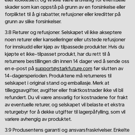
skader som kan oppstå på grunn av en forsinkelse eller
forpliktet til å gi rabatter, refusjoner eller kreditter på
grunn av slike forsinkelser.
3.8 Returer og refusjoner. Selskapet vil ikke akseptere
noen returer eller kanselleringer eller utstede refusjoner
for innskudd eller kjøp av tilpassede produkter. Hvis du
kjøpte et ikke-tilpasset produkt, har du rett til å
returnere bestillingen din innen 14 dager ved å sende oss
en e-post på
support@starkfuture.com
før slutten av
14-dagersperioden. Produktene må returneres til
selskapet i original stand og emballasje. Merk at
tilleggsavgifter, avgifter eller fraktkostnader ikke vil bli
refundert. Du vil være ansvarlig for kostnadene for frakt
av eventuelle returer, og selskapet vil belaste et ekstra
returgebyr for å dekke utgifter til lagerpåfylling, som vil
variere avhengig av produktet.
3.9 Produsentens garanti og ansvarsfraskrivelser. Enkelte