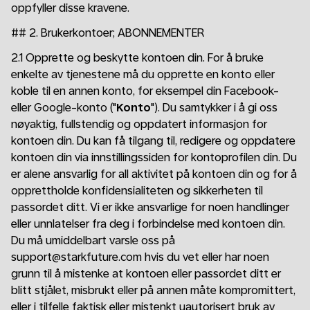
oppfyller disse kravene.
## 2. Brukerkontoer; ABONNEMENTER
2.1 Opprette og beskytte kontoen din. For å bruke
enkelte av tjenestene må du opprette en konto eller
koble til en annen konto, for eksempel din Facebook-
eller Google-konto ("
Konto
"). Du samtykker i å gi oss
nøyaktig, fullstendig og oppdatert informasjon for
kontoen din. Du kan få tilgang til, redigere og oppdatere
kontoen din via innstillingssiden for kontoprofilen din. Du
er alene ansvarlig for all aktivitet på kontoen din og for å
opprettholde konfidensialiteten og sikkerheten til
passordet ditt. Vi er ikke ansvarlige for noen handlinger
eller unnlatelser fra deg i forbindelse med kontoen din.
Du må umiddelbart varsle oss på
support@starkfuture.com hvis du vet eller har noen
grunn til å mistenke at kontoen eller passordet ditt er
blitt stjålet, misbrukt eller på annen måte kompromittert,
eller i tilfelle faktisk eller mistenkt uautorisert bruk av