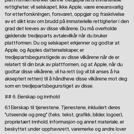
rettigheter, vil selskapet, ikke Apple, være eneansvarlig
for etterforskningen, forsvaret, oppgjør og fraskrivelse
av et slikt krav om brudd på immaterielle rettigheter i den
grad det kreves av disse vilkårene. Du må overholde
gjeldende tredjeparts avtalevilkår når du bruker
plattformen. Du og selskapet erkjenner og godtar at
Apple, og Apples datterselskaper, er
tredjepartsbegunstigede av disse vilkårene når de er
relatert til din bruk av plattformen, og at Apple, når du
godtar disse vilkårene, vil ha rett (og vil bli anses å ha
akseptert retten) til å håndheve disse vilkårene mot deg
som en tredjepartsbegunstiget av disse.
## 6. Eierskap og innhold
6.1 Eierskap til tjenestene. Tjenestene, inkludert deres
"utseende og preg" (f.eks. tekst, grafikk, bilder, logoer),
proprietært innhold, informasjon og annet materiale, er
beskyttet under opphavsrett, varemerke og andre lover