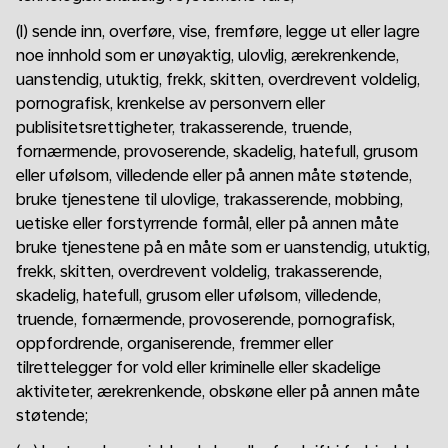
(l) sende inn, overføre, vise, fremføre, legge ut eller lagre
noe innhold som er unøyaktig, ulovlig, ærekrenkende,
uanstendig, utuktig, frekk, skitten, overdrevent voldelig,
pornografisk, krenkelse av personvern eller
publisitetsrettigheter, trakasserende, truende,
fornærmende, provoserende, skadelig, hatefull, grusom
eller ufølsom, villedende eller på annen måte støtende,
bruke tjenestene til ulovlige, trakasserende, mobbing,
uetiske eller forstyrrende formål, eller på annen måte
bruke tjenestene på en måte som er uanstendig, utuktig,
frekk, skitten, overdrevent voldelig, trakasserende,
skadelig, hatefull, grusom eller ufølsom, villedende,
truende, fornærmende, provoserende, pornografisk,
oppfordrende, organiserende, fremmer eller
tilrettelegger for vold eller kriminelle eller skadelige
aktiviteter, ærekrenkende, obskøne eller på annen måte
støtende;