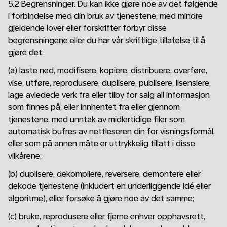
5.2 Begrensninger. Du kan ikke gjøre noe av det følgende
i forbindelse med din bruk av tjenestene, med mindre
gjeldende lover eller forskrifter forbyr disse
begrensningene eller du har vår skriftlige tillatelse til å
gjøre det:
(a) laste ned, modifisere, kopiere, distribuere, overføre,
vise, utføre, reprodusere, duplisere, publisere, lisensiere,
lage avledede verk fra eller tilby for salg all informasjon
som finnes på, eller innhentet fra eller gjennom
tjenestene, med unntak av midlertidige filer som
automatisk bufres av nettleseren din for visningsformål,
eller som på annen måte er uttrykkelig tillatt i disse
vilkårene;
(b) duplisere, dekompilere, reversere, demontere eller
dekode tjenestene (inkludert en underliggende idé eller
algoritme), eller forsøke å gjøre noe av det samme;
(c) bruke, reprodusere eller fjerne enhver opphavsrett,