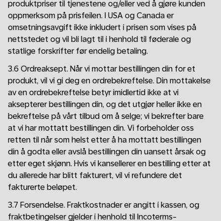
produktpriser til tjenestene og/eller ved å gjøre kunden
oppmerksom på prisfeilen. I USA og Canada er
omsetningsavgift ikke inkludert i prisen som vises på
nettstedet og vil bli lagt til i henhold til føderale og
statlige forskrifter før endelig betaling.
3.6 Ordreaksept. Når vi mottar bestillingen din for et
produkt, vil vi gi deg en ordrebekreftelse. Din mottakelse
av en ordrebekreftelse betyr imidlertid ikke at vi
aksepterer bestillingen din, og det utgjør heller ikke en
bekreftelse på vårt tilbud om å selge; vi bekrefter bare
at vi har mottatt bestillingen din. Vi forbeholder oss
retten til når som helst etter å ha mottatt bestillingen
din å godta eller avslå bestillingen din uansett årsak og
etter eget skjønn. Hvis vi kansellerer en bestilling etter at
du allerede har blitt fakturert, vil vi refundere det
fakturerte beløpet.
3.7 Forsendelse. Fraktkostnader er angitt i kassen, og
fraktbetingelser gjelder i henhold til Incoterms-