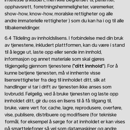
opphavsrett, forretningshemmeligheter, varemerker,
show-how, know-how, moralske rettigheter og alle
andre immaterielle rettigheter ) som du kan ha i og til alle
tilbakemeldinger.
6.4 Tildeling av innholdslisens. I forbindelse med din bruk
av tjenestene, inkludert plattformen, kan du være i stand
til å legge ut, laste opp eller sende inn innhold,
informasjon og annet materiale som skal gjøres
tilgjengelig gjennom tjenestene ("
ditt innhold
"). For å
kunne betjene tjenesten, må vi innhente visse
lisensrettigheter fra deg til innholdet ditt, slik at
handlinger vi tar i drift av tjenesten ikke anses som
lovbrudd. Følgelig, ved å bruke tjenesten og laste opp
innholdet ditt, gir du oss en lisens til å få tilgang til,
bruke, være vert for, cache, lagre, reprodusere, overføre,
vise, publisere, distribuere og modifisere (for tekniske
formål, for eksempel å sørge for at innholdet er kan vises
på smarttelefoner så vel som datamaskiner og andre