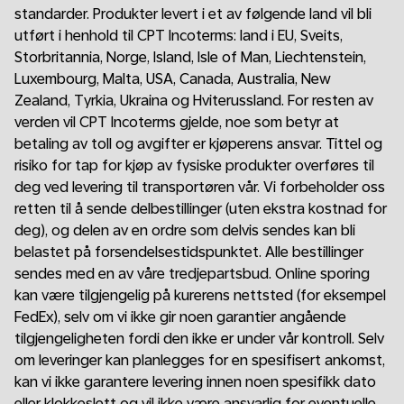
standarder. Produkter levert i et av følgende land vil bli
utført i henhold til CPT Incoterms: land i EU, Sveits,
Storbritannia, Norge, Island, Isle of Man, Liechtenstein,
Luxembourg, Malta, USA, Canada, Australia, New
Zealand, Tyrkia, Ukraina og Hviterussland. For resten av
verden vil CPT Incoterms gjelde, noe som betyr at
betaling av toll og avgifter er kjøperens ansvar. Tittel og
risiko for tap for kjøp av fysiske produkter overføres til
deg ved levering til transportøren vår. Vi forbeholder oss
retten til å sende delbestillinger (uten ekstra kostnad for
deg), og delen av en ordre som delvis sendes kan bli
belastet på forsendelsestidspunktet. Alle bestillinger
sendes med en av våre tredjepartsbud. Online sporing
kan være tilgjengelig på kurerens nettsted (for eksempel
FedEx), selv om vi ikke gir noen garantier angående
tilgjengeligheten fordi den ikke er under vår kontroll. Selv
om leveringer kan planlegges for en spesifisert ankomst,
kan vi ikke garantere levering innen noen spesifikk dato
eller klokkeslett og vil ikke være ansvarlig for eventuelle