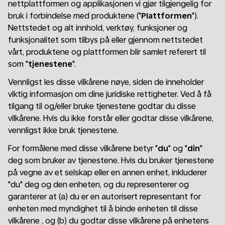
nettplattformen og applikasjonen vi gjør tilgjengelig for
bruk i forbindelse med produktene ("
Plattformen
").
Nettstedet og alt innhold, verktøy, funksjoner og
funksjonalitet som tilbys på eller gjennom nettstedet
vårt, produktene og plattformen blir samlet referert til
som "
tjenestene
".
Vennligst les disse vilkårene nøye, siden de inneholder
viktig informasjon om dine juridiske rettigheter. Ved å få
tilgang til og/eller bruke tjenestene godtar du disse
vilkårene. Hvis du ikke forstår eller godtar disse vilkårene,
vennligst ikke bruk tjenestene.
For formålene med disse vilkårene betyr "
du
" og "
din
"
deg som bruker av tjenestene. Hvis du bruker tjenestene
på vegne av et selskap eller en annen enhet, inkluderer
"du" deg og den enheten, og du representerer og
garanterer at (a) du er en autorisert representant for
enheten med myndighet til å binde enheten til disse
vilkårene , og (b) du godtar disse vilkårene på enhetens