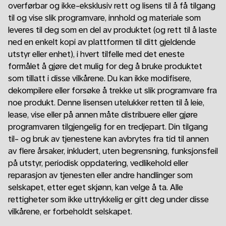
overførbar og ikke-eksklusiv rett og lisens til å få tilgang
til og vise slik programvare, innhold og materiale som
leveres til deg som en del av produktet (og rett til å laste
ned en enkelt kopi av plattformen til ditt gjeldende
utstyr eller enhet), i hvert tilfelle med det eneste
formålet å gjøre det mulig for deg å bruke produktet
som tillatt i disse vilkårene. Du kan ikke modifisere,
dekompilere eller forsøke å trekke ut slik programvare fra
noe produkt. Denne lisensen utelukker retten til å leie,
lease, vise eller på annen måte distribuere eller gjøre
programvaren tilgjengelig for en tredjepart. Din tilgang
til- og bruk av tjenestene kan avbrytes fra tid til annen
av flere årsaker, inkludert, uten begrensning, funksjonsfeil
på utstyr, periodisk oppdatering, vedlikehold eller
reparasjon av tjenesten eller andre handlinger som
selskapet, etter eget skjønn, kan velge å ta. Alle
rettigheter som ikke uttrykkelig er gitt deg under disse
vilkårene, er forbeholdt selskapet.