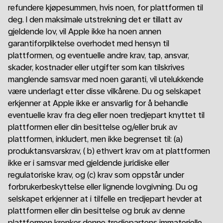
refundere kjøpesummen, hvis noen, for plattformen til
deg. I den maksimale utstrekning det er tillatt av
gjeldende lov, vil Apple ikke ha noen annen
garantiforpliktelse overhodet med hensyn til
plattformen, og eventuelle andre krav, tap, ansvar,
skader, kostnader eller utgifter som kan tilskrives
manglende samsvar med noen garanti, vil utelukkende
være underlagt etter disse vilkårene. Du og selskapet
erkjenner at Apple ikke er ansvarlig for å behandle
eventuelle krav fra deg eller noen tredjepart knyttet til
plattformen eller din besittelse og/eller bruk av
plattformen, inkludert, men ikke begrenset til: (a)
produktansvarskrav, ( b) ethvert krav om at plattformen
ikke er i samsvar med gjeldende juridiske eller
regulatoriske krav, og (c) krav som oppstår under
forbrukerbeskyttelse eller lignende lovgivning. Du og
selskapet erkjenner at i tilfelle en tredjepart hevder at
plattformen eller din besittelse og bruk av denne
plattformen krenker denne tredjepartens immaterielle