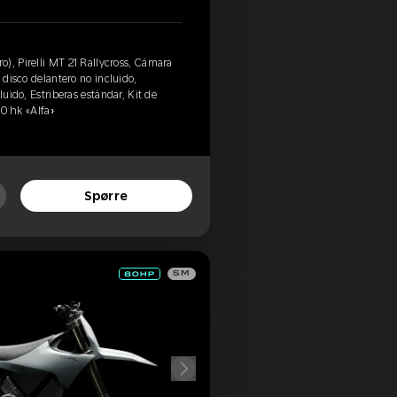
), Pirelli MT 21 Rallycross, Cámara
 disco delantero no incluido,
luido, Estriberas estándar, Kit de
80 hk «Alfa»
Spørre
SM