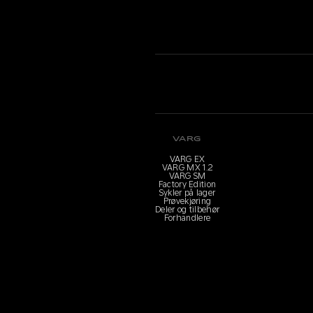
VARG
VARG EX
VARG MX 1.2
VARG SM
Factory Edition
Sykler på lager
Prøvekjøring
Deler og tilbehør
Forhandlere