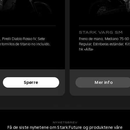
STARK VARG SM
irelli Diablo Rosso IV, Sete
Freno de mano, Mediano 75-90 kg
 tornillos de titanio no incluido,
Regular, Estriberas estándar, Kit
hk «Alfa»
Spørre
Mer info
NYHETSBREV
Få de siste nyhetene om Stark Future og produktene våre