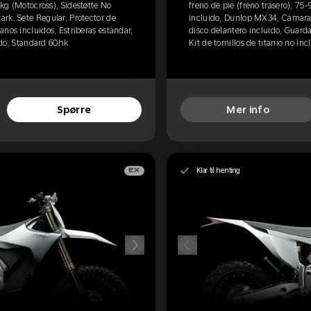
 kg (Motocross), Sidestøtte No
freno de pie (freno trasero), 75
rk, Sete Regular, Protector de
incluido, Dunlop MX34, Cámara S
nos incluidos, Estriberas estándar,
disco delantero incluido, Guard
uido, Standard 60hk
Kit de tornillos de titanio no inc
Spørre
Mer info
Klar til henting
EX