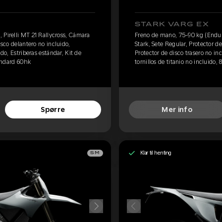
STARK VARG EX
 Pirelli MT 21 Rallycross, Cámara
Freno de mano, 75-90 kg (Enduro
isco delantero no incluido,
Stark, Sete Regular, Protector de
ido, Estriberas estándar, Kit de
Protector de disco trasero no inc
tandard 60hk
tornillos de titanio no incluido, 
Spørre
Mer info
Klar til henting
SM