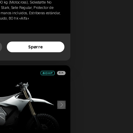
-90 kg (Motocross), Sidestøtte No
tark, Sete Regular, Protector de
amanos incluidos, Estriberas estándar,
luido, 80 hk «Alfa»
Spørre
EX