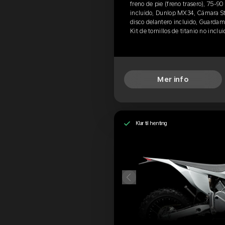
freno de pie (freno trasero), 75-90
incluido, Dunlop MX34, Cámara Sta
disco delantero incluido, Guardama
Kit de tornillos de titanio no incl
Mer info
Klar til henting