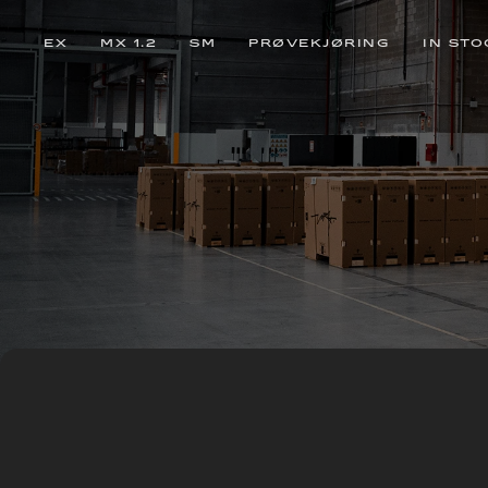
EX
MX 1.2
SM
PRØVEKJØRING
IN STO