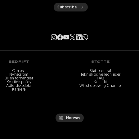
Subscribe
BEDRIFT
STØTTE
Om oss
Støttesentral
Nyhetsrom
Teknisk og veiledninger
Bli en forhandler
FAQ
Kvalitetspolicy
Kontakt
Adferdskodeks
Whistleblowing Channel
Karriere
Norway