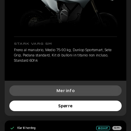
STARK VARG SM
Freno al manubrio, Medio 75-90 kg, Dunlop Sportsmart, Sete
Grip, Pedana standard, Kit di bulloni in titanio non incluso,
Standard 60hk
Mer info
Spørre
Klar til henting
SM