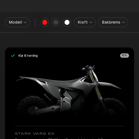
Modell
Kraft
Bakbrems
Klar til henting
EX
STARK VARG EX